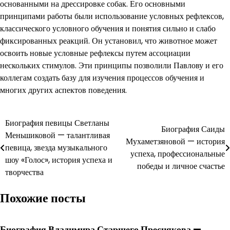
основанными на дрессировке собак. Его основными
принципами работы были использование условных рефлексов,
классического условного обучения и понятия сильно и слабо
фиксированных реакций. Он установил, что животное может
освоить новые условные рефлексы путем ассоциации
нескольких стимулов. Эти принципы позволили Павлову и его
коллегам создать базу для изучения процессов обучения и
многих других аспектов поведения.
Навигация
Биография певицы Светланы
Биография Саиды
Меньшиковой — талантливая
по
Мухаметзяновой — история
певица, звезда музыкального
успеха, профессиональные
записям
шоу «Голос», история успеха и
победы и личное счастье
творчества
Похожие посты
Биография Владимира Старшего Преснякова —