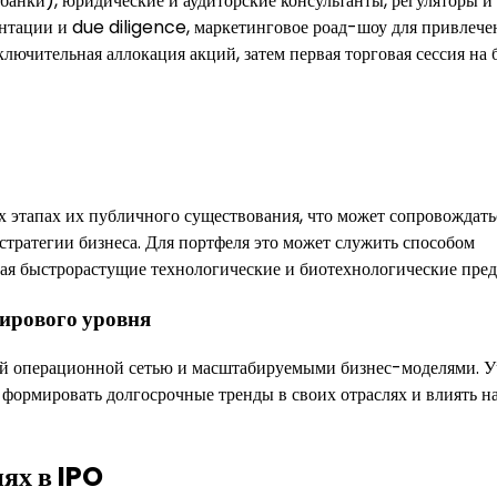
банки), юридические и аудиторские консультанты, регуляторы и
нтации и due diligence, маркетинговое роад-шоу для привлече
лючительная аллокация акций, затем первая торговая сессия на 
х этапах их публичного существования, что может сопровождать
тратегии бизнеса. Для портфеля это может служить способом
ая быстрорастущие технологические и биотехнологические пред
ирового уровня
й операционной сетью и масштабируемыми бизнес-моделями. У
 формировать долгосрочные тренды в своих отраслях и влиять н
ях в IPO