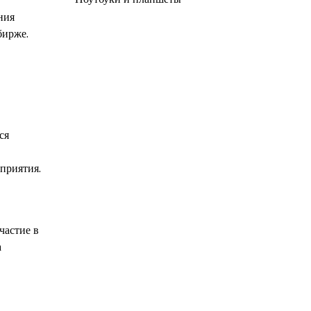
ния
бирже.
ся
приятия.
частие в
а