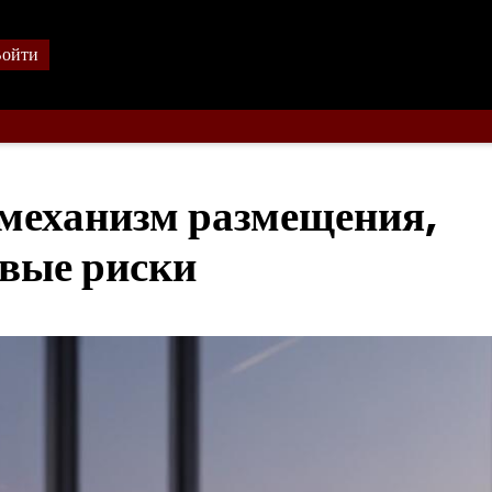
ойти
механизм размещения,
евые риски