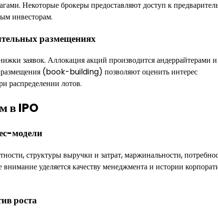
агами. Некоторые брокеры предоставляют доступ к предварите
ым инвесторам.
рительных размещениях
 книжки заявок. Аллокация акций производится андеррайтерами и
ые размещения (book-building) позволяют оценить интерес
ри распределении лотов.
м в IPO
нес-модели
тности, структуры выручки и затрат, маржинальности, потребно
е внимание уделяется качеству менеджмента и истории корпорат
ив роста