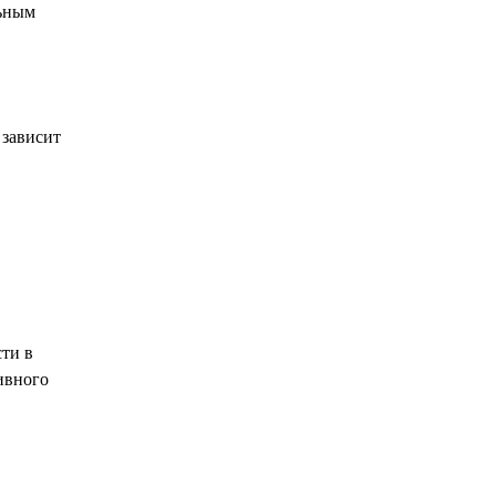
льным
 зависит
сти в
ивного