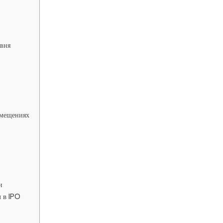
вня
змещениях
и
 в IPO