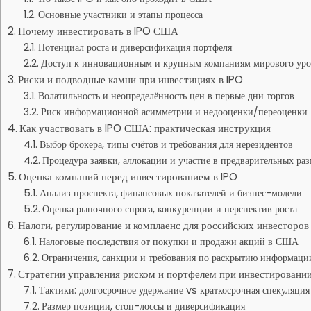
Основные участники и этапы процесса
Почему инвестировать в IPO США
Потенциал роста и диверсификация портфеля
Доступ к инновационным и крупным компаниям мирового уро
Риски и подводные камни при инвестициях в IPO
Волатильность и неопределённость цен в первые дни торгов
Риск информационной асимметрии и недооценки/переоценки
Как участвовать в IPO США: практическая инструкция
Выбор брокера, типы счётов и требования для нерезидентов
Процедура заявки, аллокации и участие в предварительных ра
Оценка компаний перед инвестированием в IPO
Анализ проспекта, финансовых показателей и бизнес-модели
Оценка рыночного спроса, конкуренции и перспектив роста
Налоги, регулирование и комплаенс для российских инвесторов
Налоговые последствия от покупки и продажи акций в США
Ограничения, санкции и требования по раскрытию информаци
Стратегии управления риском и портфелем при инвестировании
Тактики: долгосрочное удержание vs краткосрочная спекуляция
Размер позиции, стоп-лоссы и диверсификация