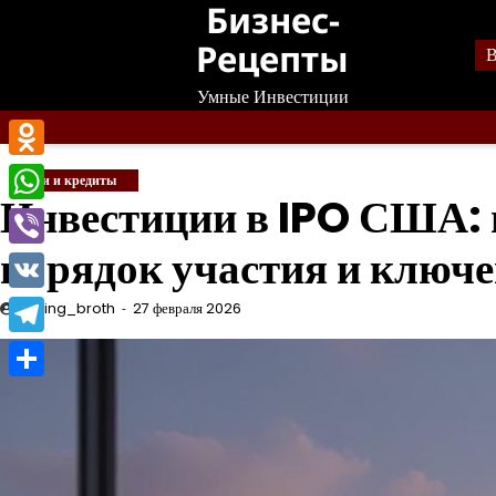
Бизнес-
Перейти
к
Рецепты
В
содержанию
Умные Инвестиции
Odnoklassniki
Банки и кредиты
Инвестиции в IPO США: 
WhatsApp
порядок участия и ключ
Viber
VK
mining_broth
27 февраля 2026
Telegram
Отправить