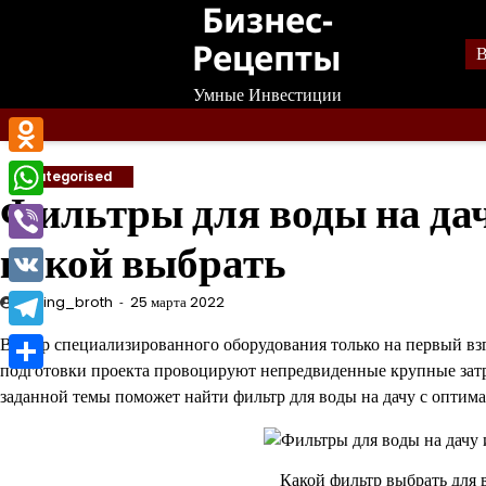
Бизнес-
Перейти
к
Рецепты
В
содержанию
Умные Инвестиции
Odnoklassniki
Uncategorised
Фильтры для воды на дач
WhatsApp
какой выбрать
Viber
VK
mining_broth
25 марта 2022
Telegram
Выбор специализированного оборудования только на первый вз
подготовки проекта провоцируют непредвиденные крупные затр
Отправить
заданной темы поможет найти фильтр для воды на дачу с опти
Какой фильтр выбрать для 