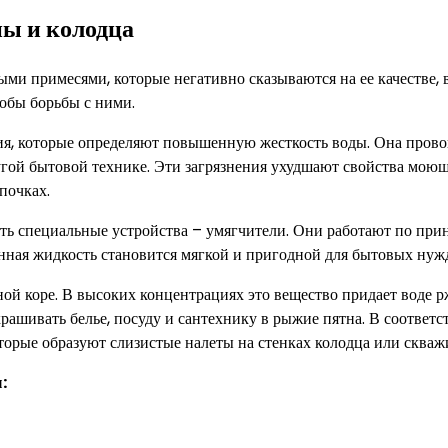
ны и колодца
ыми примесями, которые негативно сказываются на ее качестве, в
собы борьбы с ними.
ия, которые определяют повышенную жесткость воды. Она пров
ругой бытовой технике. Эти загрязнения ухудшают свойства мою
почках.
ть специальные устройства – умягчители. Они работают по при
анная жидкость становится мягкой и пригодной для бытовых нуж
ной коре. В высоких концентрациях это вещество придает воде 
рашивать белье, посуду и сантехнику в рыжие пятна. В соответ
торые образуют слизистые налеты на стенках колодца или скваж
: