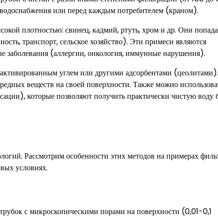
у водоснабжения или перед каждым потребителем (краном).
окой плотностью: свинец, кадмий, ртуть, хром и др. Они попад
сть, транспорт, сельское хозяйство). Эти примеси являются
е заболевания (аллергии, онкология, иммунные нарушения).
 активированным углем или другими адсорбентами (цеолитами)
едных веществ на своей поверхности. Также можно использова
сации), которые позволяют получить практически чистую воду 
логий. Рассмотрим особенности этих методов на примерах филь
овых условиях.
 трубок с микроскопическими порами на поверхности (0,01-0,1