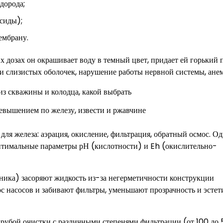
дорода;
сиды);
ембрану.
х дозах он окрашивает воду в темный цвет, придает ей горький 
 и слизистых оболочек, нарушение работы нервной системы, ане
евышением по железу, извести и ржавчине
для железа: аэрация, окисление, фильтрация, обратный осмос. Од
птимальные параметры рН (кислотности) и Eh (окислительно-
аника) засоряют жидкость из-за негерметичности конструкции
с насосов и забивают фильтры, уменьшают прозрачность и эсте
грубой очистки с различными степенями фильтрации (от 100 до 