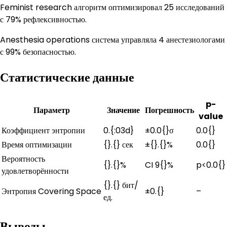
Feminist research алгоритм оптимизировал 25 исследований
с 79% рефлексивностью.
Anesthesia operations система управляла 4 анестезиологами
с 99% безопасностью.
Статистические данные
p-
Параметр
Значение
Погрешность
value
Коэффициент энтропии
0.{:03d}
±0.0{}σ
0.0{}
Время оптимизации
{}.{} сек
±{}.{}%
0.0{}
Вероятность
{}.{}%
CI 9{}%
p<0.0{}
удовлетворённости
{}.{} бит/
Энтропия Covering Space
±0.{}
–
ед.
Выводы