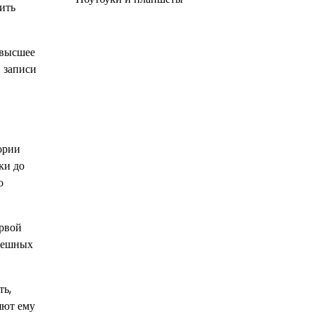
ить
 высшее
и записи
ории
ки до
о
ервой
спешных
ть,
яют ему