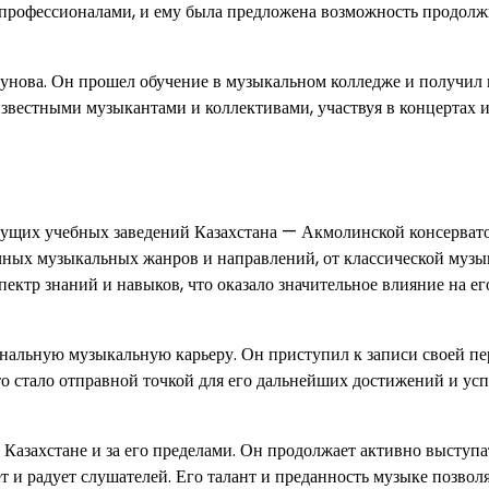
н профессионалами, и ему была предложена возможность продолж
сунова. Он прошел обучение в музыкальном колледже и получил
 известными музыкантами и коллективами, участвуя в концертах 
дущих учебных заведений Казахстана — Акмолинской консерват
чных музыкальных жанров и направлений, от классической музы
ектр знаний и навыков, что оказало значительное влияние на ег
ональную музыкальную карьеру. Он приступил к записи своей п
то стало отправной точкой для его дальнейших достижений и у
Казахстане и за его пределами. Он продолжает активно выступа
т и радует слушателей. Его талант и преданность музыке позвол