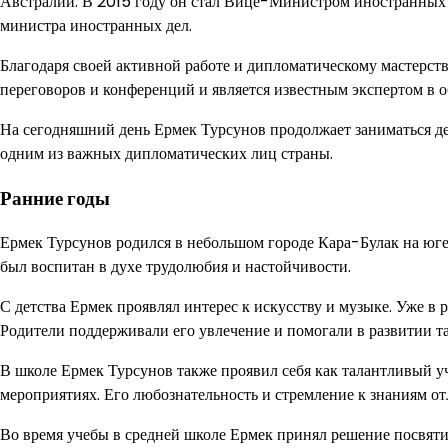
Австралии. В 2015 году он стал Вице-Министром иностранных д
министра иностранных дел.
Благодаря своей активной работе и дипломатическому мастерст
переговоров и конференций и является известным экспертом в
На сегодняшний день Ермек Турсунов продолжает заниматься де
одним из важных дипломатических лиц страны.
Ранние годы
Ермек Турсунов родился в небольшом городе Кара-Булак на юге 
был воспитан в духе трудолюбия и настойчивости.
С детства Ермек проявлял интерес к искусству и музыке. Уже в 
Родители поддерживали его увлечение и помогали в развитии та
В школе Ермек Турсунов также проявил себя как талантливый у
мероприятиях. Его любознательность и стремление к знаниям от
Во время учебы в средней школе Ермек принял решение посвяти