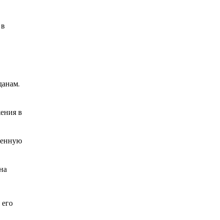
 в
данам.
жения в
ленную
на
 его