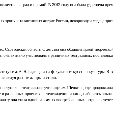
ножество наград и премий. В 2012 году она была удостоена пре
ых ярких и талантливых актрис России, покоряющей сердца зри
, Саратовская область. С детства она обладала яркой творческо
ды она активно участвовала в различных театральных постановка
итут им. А. Н. Радищева на факультет искусств и культуры. В т
 исследуя разные жанры и стили.
поступила в театральное училище им. Щепкина, где продолжила
е в различных проектах на телевидении и кино, набираясь опыта
аланту она стала одной из самых востребованных актрис в отече