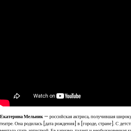
Екатерина Мельник
— российская актриса, получившая широку
театре. Она родилась [дата рождения] в [городе, стране]. С детс
мечтала стать артисткой. Ее харизма, талант и необыкновенная