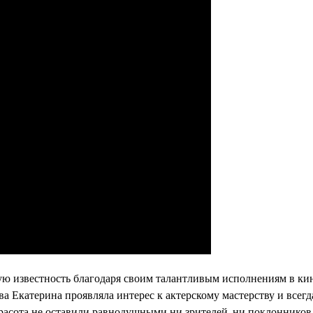
ю известность благодаря своим талантливым исполнениям в ки
тва Екатерина проявляла интерес к актерскому мастерству и всегд
 красота не оставили равнодушными ни зрителей, ни поклонников