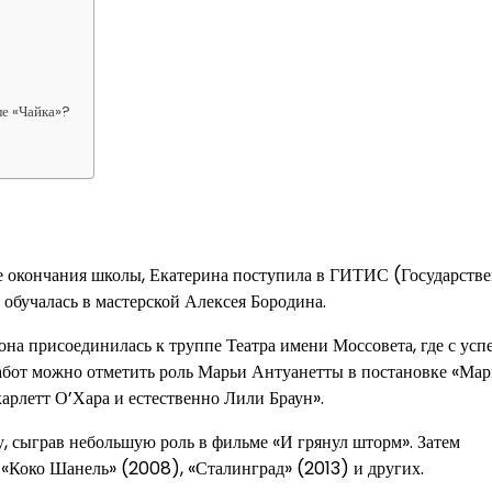
ле «Чайка»?
сле окончания школы, Екатерина поступила в ГИТИС (Государств
е обучалась в мастерской Алексея Бородина.
она присоединилась к труппе Театра имени Моссовета, где с усп
абот можно отметить роль Марьи Антуанетты в постановке «Мар
арлетт О’Хара и естественно Лили Браун».
, сыграв небольшую роль в фильме «И грянул шторм». Затем
, «Коко Шанель» (2008), «Сталинград» (2013) и других.