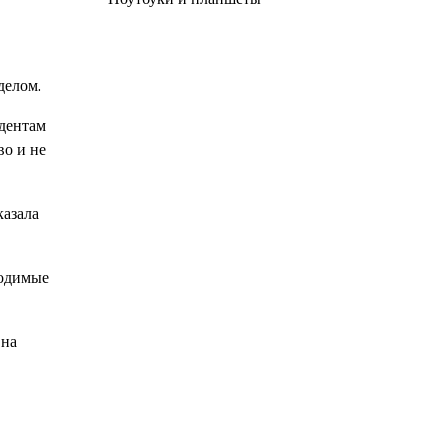
делом.
ндентам
во и не
казала
ходимые
Она