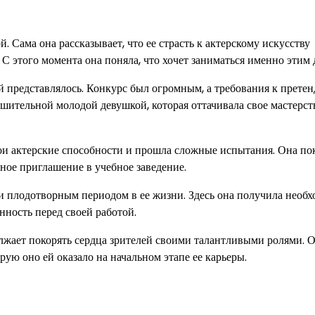
й. Сама она рассказывает, что ее страсть к актерскому искусству
. С этого момента она поняла, что хочет заниматься именно этим 
ей представлялось. Конкурс был огромным, а требования к прете
шительной молодой девушкой, которая оттачивала свое мастерст
и актерские способности и прошла сложные испытания. Она по
ное приглашение в учебное заведение.
и плодотворным периодом в ее жизни. Здесь она получила необ
нность перед своей работой.
олжает покорять сердца зрителей своими талантливыми ролями. 
ую оно ей оказало на начальном этапе ее карьеры.