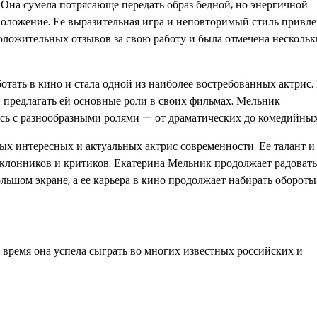
 Она сумела потрясающе передать образ бедной, но энергичной
положение. Ее выразительная игра и неповторимый стиль привл
оложительных отзывов за свою работу и была отмечена несколь
тать в кино и стала одной из наиболее востребованных актрис.
и предлагать ей основные роли в своих фильмах. Мельник
ясь с разнообразными ролями — от драматических до комедийных
ых интересных и актуальных актрис современности. Ее талант и
оклонников и критиков. Екатерина Мельник продолжает радовать
ьшом экране, а ее карьера в кино продолжает набирать обороты
о время она успела сыграть во многих известных российских и