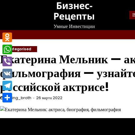
Бизнес-
Перейти
к
Рецепты
В
содержанию
Умные Инвестиции
Odnoklassniki
Uncategorised
Екатерина Мельник — ак
WhatsApp
фильмография — узнайте
Viber
российской актрисе!
VK
Telegram
mining_broth
26 марта 2022
Отправить