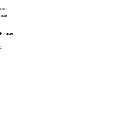
екли
кими
 Ее имя
.
.