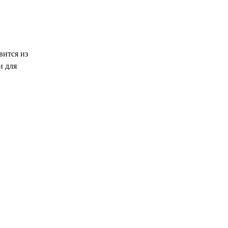
вится из
и для