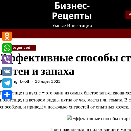
Бизнес-
Перейти
к
Рецепты
В
содержанию
Умные Инвестиции
Odnoklassniki
Uncategorised
Эффективные способы ст
WhatsApp
пятен и запаха
Viber
VK
mining_broth
26 марта 2022
Telegram
Полотенце на кухне – это один из самых быстро загрязняющихся 
полотенце, на котором видны пятна от чая, масла или томата. В
Отправить
способами, и приведём несколько хитростей от опытных хозяек.
При правильном использовании и уходе