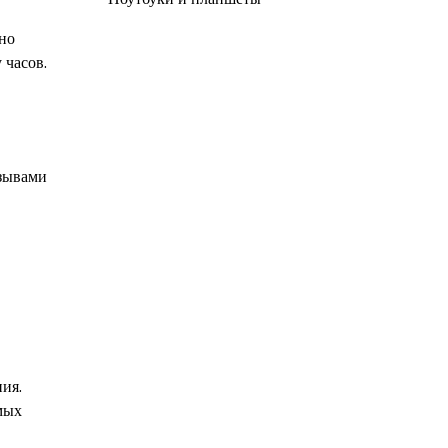
но
 часов.
тзывами
ия.
мых