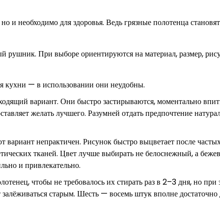
но и необходимо для здоровья. Ведь грязные полотенца становят
 рушник. При выборе ориентируются на материал, размер, рису
ля кухни — в использовании они неудобны.
дходящий вариант. Они быстро застирываются, моментально впи
 оставляет желать лучшего. Разумней отдать предпочтение натур
от вариант непрактичен. Рисунок быстро выцветает после частых
етических тканей. Цвет лучше выбирать не белоснежный, а беже
льно и привлекательно.
отенец, чтобы не требовалось их стирать раз в 2–3 дня, но при 
 залёживаться старым. Шесть — восемь штук вполне достаточно 