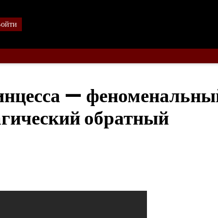
ойти
инцесса — феноменальны
рагический обратный