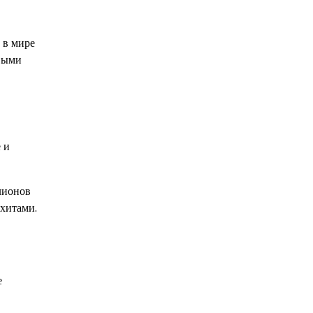
 в мире
овыми
 и
лионов
 хитами.
е