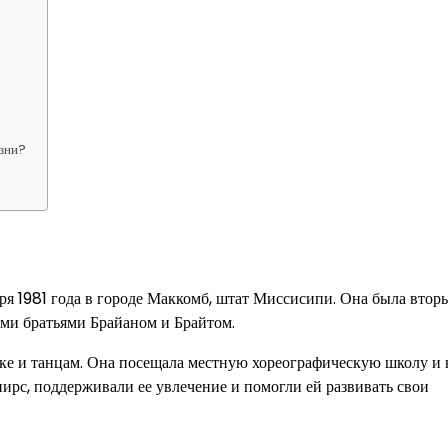
изни?
бря 1981 года в городе Маккомб, штат Миссисипи. Она была втор
ими братьями Брайаном и Брайтом.
ыке и танцам. Она посещала местную хореографическую школу и 
ирс, поддерживали ее увлечение и помогли ей развивать свои