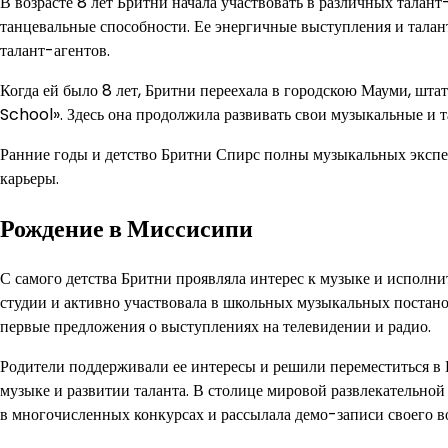
В возрасте 8 лет Бритни начала участвовать в различных талан
танцевальные способности. Ее энергичные выступления и талан
талант-агентов.
Когда ей было 8 лет, Бритни переехала в городскою Мауми, шт
School». Здесь она продолжила развивать свои музыкальные и т
Ранние годы и детство Бритни Спирс полны музыкальных экспе
карьеры.
Рождение в Миссисипи
С самого детства Бритни проявляла интерес к музыке и исполни
студии и активно участвовала в школьных музыкальных постанов
первые предложения о выступлениях на телевидении и радио.
Родители поддерживали ее интересы и решили переместиться в 
музыке и развитии таланта. В столице мировой развлекательной
в многочисленных конкурсах и рассылала демо-записи своего 