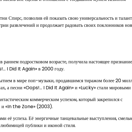
ни Спирс, позволив ей показать свою универсальность и талант
стрии развлечений и продолжает радовать своих поклонников н
в раннем подростковом возрасте, получила настоящее признание
… I Did It Again» в 2000 году.
обытием в мире поп-музыки, продавшимся тиражом более 20 мил
ах, а песни «Oops!… I Did It Again» и «Lucky» стали мировыми
нтастическим коммерческим успехом, который закрепился с
 и «In the Zone» (2003).
ми её успеха. Её энергичные танцевальные выступления, смелы
ё любимицей публики и иконой стиля.