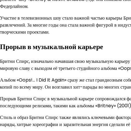
Федерлайном.
Участие в телевизионных шоу стало важной частью карьеры Брит
развлечений. За многие годы она стала важной фигурой в инду
творческими проектами.
Прорыв в музыкальной карьере
Бритни Спирс, изначально начавшая свою музыкальную карьеру 
мировую славу с выходом её третьего студийного альбома «Oops!
Альбом «Oops!… I Did It Again» сразу же стал грандиозным с
копий по всему миру. Он возглавил хит-парады во многих стран
Прорыв Бритни Спирс в музыкальной карьере сопровождался фа
последующими релизами, такими как альбомы «Britney» (2001)
Стиль и образ Бритни Спирс также являлись ключевыми фактора
наряды, хитрые хореографии и заразительная энергия сделали е