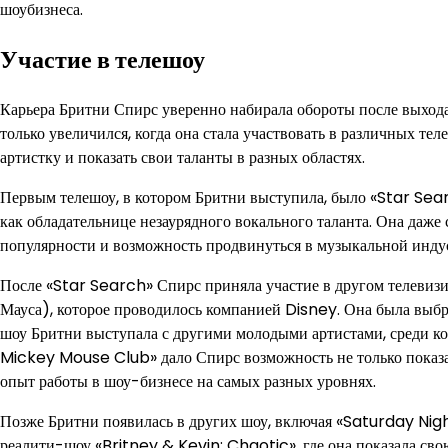
шоубизнеса.
Участие в телешоу
Карьера Бритни Спирс уверенно набирала обороты после выход
только увеличился, когда она стала участвовать в различных т
артистку и показать свои таланты в разных областях.
Первым телешоу, в котором Бритни выступила, было «Star Searc
как обладательнице незаурядного вокального таланта. Она даже
популярности и возможность продвинуться в музыкальной инду
После «Star Search» Спирс приняла участие в другом телев
Мауса), которое проводилось компанией Disney. Она была выбра
шоу Бритни выступала с другими молодыми артистами, среди к
Mickey Mouse Club» дало Спирс возможность не только показа
опыт работы в шоу-бизнесе на самых разных уровнях.
Позже Бритни появилась в других шоу, включая «Saturday Nigh
реалити-шоу «Britney & Kevin: Chaotic», где она показала с