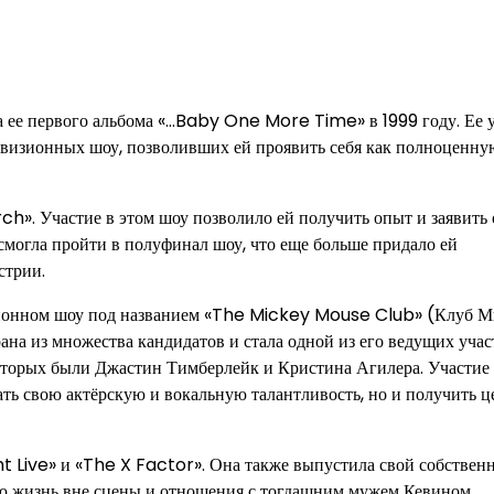
а ее первого альбома «…Baby One More Time» в 1999 году. Ее 
елевизионных шоу, позволивших ей проявить себя как полноценну
h». Участие в этом шоу позволило ей получить опыт и заявить 
 смогла пройти в полуфинал шоу, что еще больше придало ей
стрии.
изионном шоу под названием «The Mickey Mouse Club» (Клуб 
на из множества кандидатов и стала одной из его ведущих учас
оторых были Джастин Тимберлейк и Кристина Агилера. Участие
ть свою актёрскую и вокальную талантливость, но и получить 
t Live» и «The X Factor». Она также выпустила свой собствен
вою жизнь вне сцены и отношения с тогдашним мужем Кевином