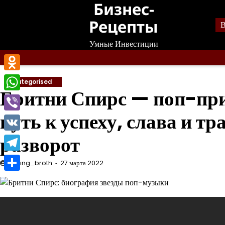
Бизнес-
Перейти
к
Рецепты
В
содержанию
Умные Инвестиции
Odnoklassniki
Uncategorised
Бритни Спирс — поп-пр
WhatsApp
путь к успеху, слава и т
Viber
разворот
VK
Telegram
mining_broth
27 марта 2022
Отправить