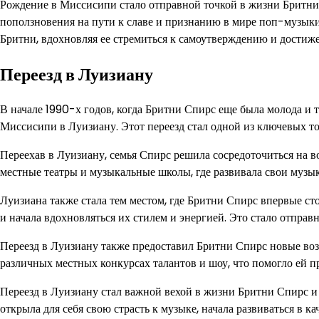
Рождение в Миссисипи стало отправной точкой в жизни Бритни 
поползновения на пути к славе и признанию в мире поп-музык
Бритни, вдохновляя ее стремиться к самоутверждению и достиж
Переезд в Луизиану
В начале 1990-х годов, когда Бритни Спирс еще была молода и т
Миссисипи в Луизиану. Этот переезд стал одной из ключевых т
Переехав в Луизиану, семья Спирс решила сосредоточиться на во
местные театры и музыкальные школы, где развивала свои музы
Луизиана также стала тем местом, где Бритни Спирс впервые с
и начала вдохновляться их стилем и энергией. Это стало отправ
Переезд в Луизиану также предоставил Бритни Спирс новые возм
различных местных конкурсах талантов и шоу, что помогло ей 
Переезд в Луизиану стал важной вехой в жизни Бритни Спирс и 
открыла для себя свою страсть к музыке, начала развиваться в к