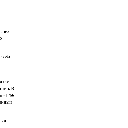
успех
ю
о себе
Микки
тниц. В
 в «The
ценный
ный