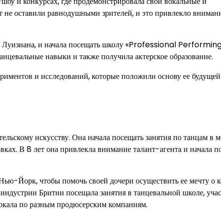
т-шоу и конкурсах, где продемонстрировала свои вокальные и
т не оставили равнодушными зрителей, и это привлекло вниман
ат Луизиана, и начала посещать школу «Professional Performin
анцевальные навыки и также получила актерское образование.
риментов и исследований, которые положили основу ее будущей
тельскому искусству. Она начала посещать занятия по танцам в 
ках. В 8 лет она привлекла внимание талант-агента и начала п
Нью-Йорк, чтобы помочь своей дочери осуществить ее мечту о к
 индустрии Бритни посещала занятия в танцевальной школе, уча
вокала по разным продюсерским компаниям.