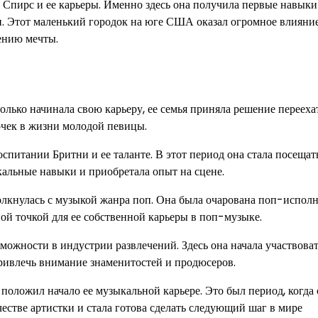
Спирс и ее карьеры. Именно здесь она получила первые навыки
и. Этот маленький городок на юге США оказал огромное влияни
ению мечты.
олько начинала свою карьеру, ее семья приняла решение перееха
очек в жизни молодой певицы.
спитании Бритни и ее таланте. В этот период она стала посещат
кальные навыки и приобретала опыт на сцене.
толкнулась с музыкой жанра поп. Она была очарована поп-испол
ной точкой для ее собственной карьеры в поп-музыке.
ожности в индустрии развлечений. Здесь она начала участвоват
привлечь внимание знаменитостей и продюсеров.
положил начало ее музыкальной карьере. Это был период, когда 
ачестве артистки и стала готова сделать следующий шаг в мире