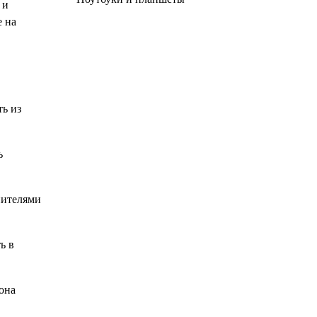
 и
е на
ть из
ь
нителями
ь в
она