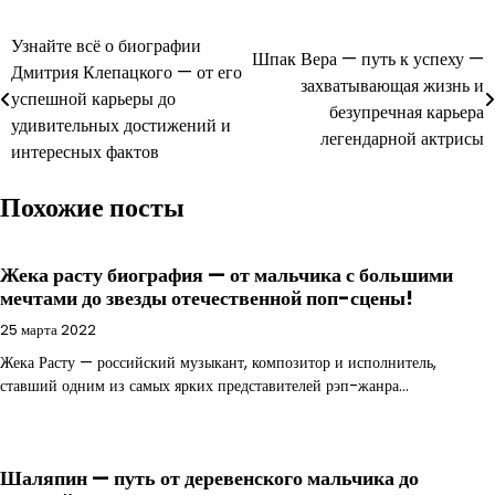
Навигация
Узнайте всё о биографии
Шпак Вера — путь к успеху —
Дмитрия Клепацкого — от его
по
захватывающая жизнь и
успешной карьеры до
безупречная карьера
записям
удивительных достижений и
легендарной актрисы
интересных фактов
Похожие посты
Жека расту биография — от мальчика с большими
мечтами до звезды отечественной поп-сцены!
25 марта 2022
Жека Расту — российский музыкант, композитор и исполнитель,
ставший одним из самых ярких представителей рэп-жанра…
Шаляпин — путь от деревенского мальчика до