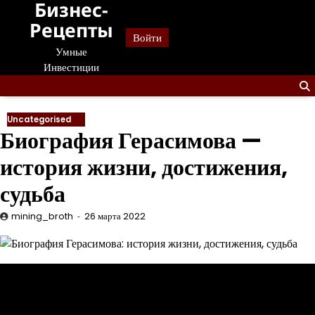
Бизнес-
Перейти
к
Рецепты
Войти
содержанию
Умные
Инвестиции
Uncategorised
Биография Герасимова —
история жизни, достижения,
судьба
mining_broth
26 марта 2022