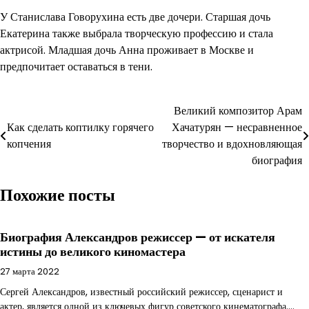
У Станислава Говорухина есть две дочери. Старшая дочь
Екатерина также выбрала творческую профессию и стала
актрисой. Младшая дочь Анна проживает в Москве и
предпочитает оставаться в тени.
Навигация
Великий композитор Арам
Как сделать коптилку горячего
Хачатурян — несравненное
по
копчения
творчество и вдохновляющая
записям
биография
Похожие посты
Биография Александров режиссер — от искателя
истины до великого киномастера
27 марта 2022
Сергей Александров, известный российский режиссер, сценарист и
актер, является одной из ключевых фигур советского кинематографа.…