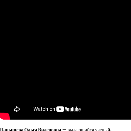
Папышева Ольга Виленовна
— выдающийся ученый,