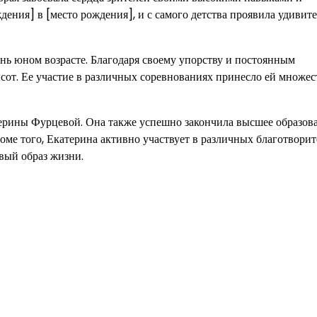
дения] в [место рождения], и с самого детства проявила удивит
нь юном возрасте. Благодаря своему упорству и постоянным
сот. Ее участие в различных соревнованиях принесло ей множес
терины Фурцевой. Она также успешно закончила высшее образов
оме того, Екатерина активно участвует в различных благотвори
вый образ жизни.