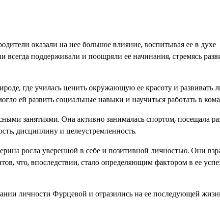
одители оказали на нее большое влияние, воспитывая ее в духе
 всегда поддерживали и поощряли ее начинания, стремясь разви
ироде, где училась ценить окружающую ее красоту и развивать 
могло ей развить социальные навыки и научиться работать в кома
ными занятиями. Она активно занималась спортом, посещала р
ость, дисциплину и целеустремленность.
ерина росла уверенной в себе и позитивной личностью. Они вз
атов, что, впоследствии, стало определяющим фактором в ее успе
ании личности Фурцевой и отразились на ее последующей жизн