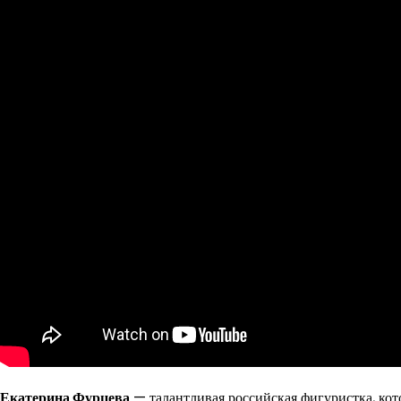
Екатерина Фурцева
— талантливая российская фигуристка, кот