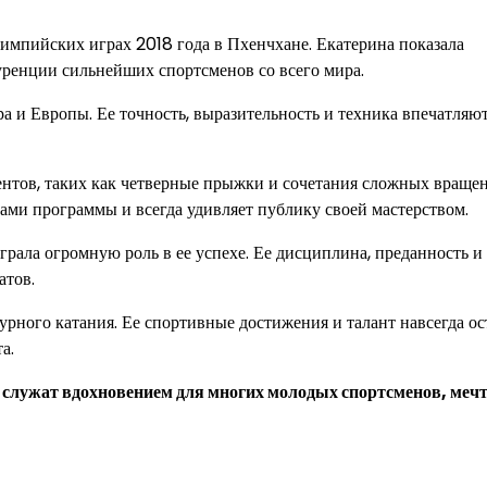
импийских играх 2018 года в Пхенчхане. Екатерина показала
уренции сильнейших спортсменов со всего мира.
а и Европы. Ее точность, выразительность и техника впечатляю
нтов, таких как четверные прыжки и сочетания сложных враще
ами программы и всегда удивляет публику своей мастерством.
ыграла огромную роль в ее успехе. Ее дисциплина, преданность и
атов.
урного катания. Ее спортивные достижения и талант навсегда ос
а.
служат вдохновением для многих молодых спортсменов, ме