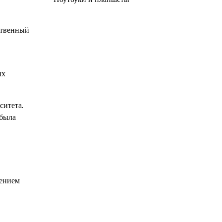
ственный
ых
ситета.
 была
жением