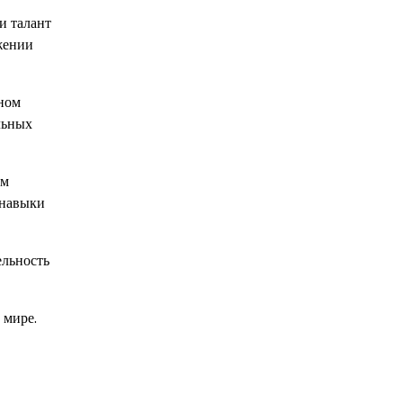
и талант
жении
нном
льных
ом
 навыки
ельность
 мире.