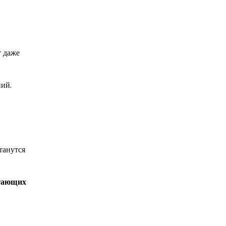
т даже
ний.
танутся
чтающих