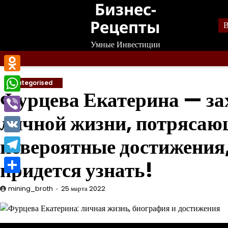
Бизнес-
Перейти
к
Рецепты
В
содержанию
Умные Инвестиции
Odnoklassniki
Uncategorised
Фурцева Екатерина — з
WhatsApp
личной жизни, потрясаю
Viber
невероятные достижения,
VK
Telegram
придется узнать!
Отправить
mining_broth
25 марта 2022