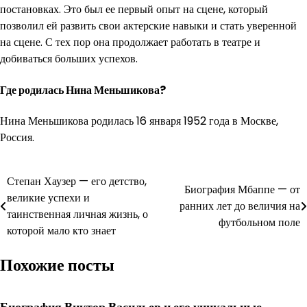
постановках. Это был ее первый опыт на сцене, который
позволил ей развить свои актерские навыки и стать уверенной
на сцене. С тех пор она продолжает работать в театре и
добиваться больших успехов.
Где родилась Нина Меньшикова?
Нина Меньшикова родилась 16 января 1952 года в Москве,
Россия.
Навигация
Степан Хаузер — его детство,
Биография Мбаппе — от
великие успехи и
по
ранних лет до величия на
таинственная личная жизнь, о
футбольном поле
записям
которой мало кто знает
Похожие посты
Биография Виктор Васильев и его уникальные