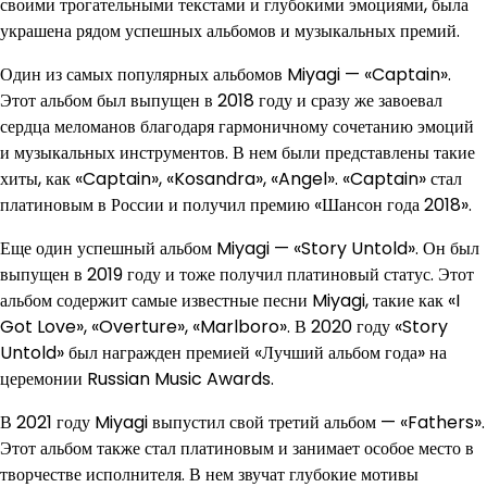
своими трогательными текстами и глубокими эмоциями, была
украшена рядом успешных альбомов и музыкальных премий.
Один из самых популярных альбомов Miyagi — «Captain».
Этот альбом был выпущен в 2018 году и сразу же завоевал
сердца меломанов благодаря гармоничному сочетанию эмоций
и музыкальных инструментов. В нем были представлены такие
хиты, как «Captain», «Kosandra», «Angel». «Captain» стал
платиновым в России и получил премию «Шансон года 2018».
Еще один успешный альбом Miyagi — «Story Untold». Он был
выпущен в 2019 году и тоже получил платиновый статус. Этот
альбом содержит самые известные песни Miyagi, такие как «I
Got Love», «Overture», «Marlboro». В 2020 году «Story
Untold» был награжден премией «Лучший альбом года» на
церемонии Russian Music Awards.
В 2021 году Miyagi выпустил свой третий альбом — «Fathers».
Этот альбом также стал платиновым и занимает особое место в
творчестве исполнителя. В нем звучат глубокие мотивы