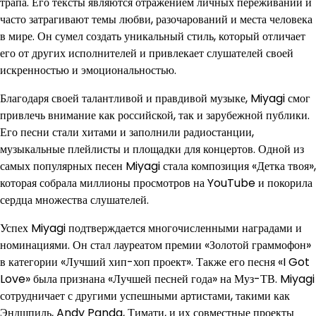
трапа. Его тексты являются отражением личных переживаний и
часто затрагивают темы любви, разочарований и места человека
в мире. Он сумел создать уникальный стиль, который отличает
его от других исполнителей и привлекает слушателей своей
искренностью и эмоциональностью.
Благодаря своей талантливой и правдивой музыке, Miyagi смог
привлечь внимание как российской, так и зарубежной публики.
Его песни стали хитами и заполнили радиостанции,
музыкальные плейлисты и площадки для концертов. Одной из
самых популярных песен Miyagi стала композиция «Детка твоя»,
которая собрала миллионы просмотров на YouTube и покорила
сердца множества слушателей.
Успех Miyagi подтверждается многочисленными наградами и
номинациями. Он стал лауреатом премии «Золотой граммофон»
в категории «Лучший хип-хоп проект». Также его песня «I Got
Love» была признана «Лучшей песней года» на Муз-ТВ. Miyagi
сотрудничает с другими успешными артистами, такими как
Эндшпиль, Andy Panda, Тимати, и их совместные проекты