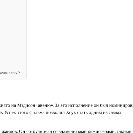
оука в них?
Снято на Мэдисон-авеню». За это исполнение он был номиниров
. Успех этого фильма позволил Хоук стать одним из самых
х жанров. Он сотрудничал со знаменитыми режиссерами, такими 