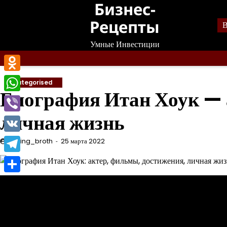
Бизнес-
Перейти
к
Рецепты
В
содержанию
Умные Инвестиции
Odnoklassniki
Uncategorised
Биография Итан Хоук — 
WhatsApp
личная жизнь
Viber
VK
mining_broth
25 марта 2022
Telegram
Отправить