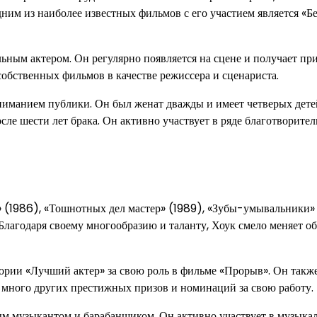
дним из наиболее известных фильмов с его участием является «
ьным актером. Он регулярно появляется на сцене и получает пр
собственных фильмов в качестве режиссера и сценариста.
ниманием публики. Он был женат дважды и имеет четверых дете
сле шести лет брака. Он активно участвует в ряде благотворите
» (1986), «Тошнотных дел мастер» (1989), «Зубы-умывальники»
Благодаря своему многообразию и таланту, Хоук смело меняет о
ории «Лучший актер» за свою роль в фильме «Прорыв». Он такж
много других престижных призов и номинаций за свою работу.
ым музыкантом и барабанщиком. Он активно участвует в музыка