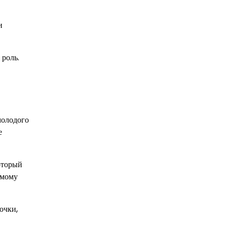
и
 роль.
молодого
е
оторый
емому
очки,