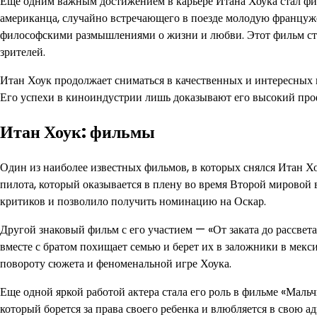
Еще одним важным достижением в карьере Итана Хоука стал фил
американца, случайно встречающего в поезде молодую француже
философскими размышлениями о жизни и любви. Этот фильм ста
зрителей.
Итан Хоук продолжает сниматься в качественных и интересных 
Его успехи в киноиндустрии лишь доказывают его высокий про
Итан Хоук: фильмы
Один из наиболее известных фильмов, в которых снялся Итан Х
пилота, который оказывается в плену во время Второй мировой
критиков и позволило получить номинацию на Оскар.
Другой знаковый фильм с его участием — «От заката до рассвета
вместе с братом похищает семью и берет их в заложники в мекс
повороту сюжета и феноменальной игре Хоука.
Еще одной яркой работой актера стала его роль в фильме «Мальч
который борется за права своего ребенка и влюбляется в свою а