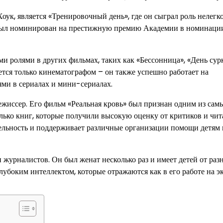
оук, является «Тренировочный день», где он сыграл роль нелегк
н был номинирован на престижную премию Академии в номинаци
 ролями в других фильмах, таких как «Бессонница», «День сурк
ется только кинематографом – он также успешно работает на
ми в сериалах и мини-сериалах.
ежиссер. Его фильм «Реальная кровь» был признан одним из сам
лько книг, которые получили высокую оценку от критиков и чит
ельность и поддерживает различные организации помощи детям 
журналистов. Он был женат несколько раз и имеет детей от раз
лубоким интеллектом, которые отражаются как в его работе на эк