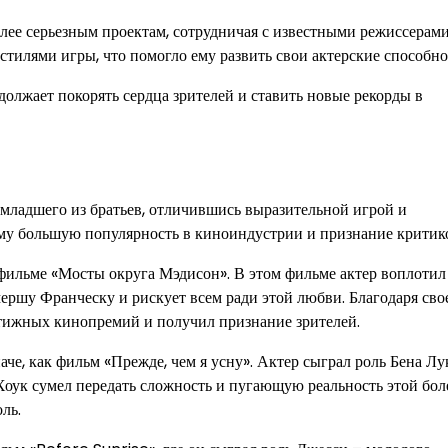
олее серьезным проектам, сотрудничая с известными режиссерам
тилями игры, что помогло ему развить свои актерские способно
должает покорять сердца зрителей и ставить новые рекорды в
 младшего из братьев, отличившись выразительной игрой и
ему большую популярность в киноиндустрии и признание критик
в фильме «Мосты округа Мэдисон». В этом фильме актер воплотил
ершу Франческу и рискует всем ради этой любви. Благодаря сво
тижных кинопремий и получил признание зрителей.
е, как фильм «Прежде, чем я усну». Актер сыграл роль Бена Лук
Хоук сумел передать сложность и пугающую реальность этой боле
ль.