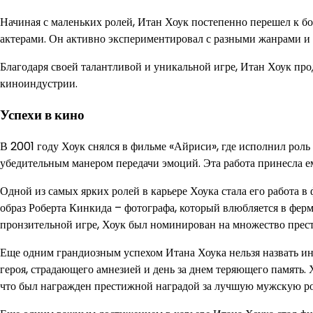
Начиная с маленьких ролей, Итан Хоук постепенно перешел к б
актерами. Он активно экспериментировал с разными жанрами и с
Благодаря своей талантливой и уникальной игре, Итан Хоук про
киноиндустрии.
Успехи в кино
В 2001 году Хоук снялся в фильме «Айриси», где исполнил роль
убедительным манером передачи эмоций. Эта работа принесла 
Одной из самых ярких ролей в карьере Хоука стала его работа 
образ Роберта Кинкида – фотографа, который влюбляется в ферм
пронзительной игре, Хоук был номинирован на множество прес
Еще одним грандиозным успехом Итана Хоука нельзя назвать инач
героя, страдающего амнезией и день за днем теряющего память. 
что был награжден престижной наградой за лучшую мужскую ро