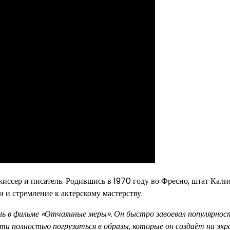
жиссер и писатель. Родившись в 1970 году во Фресно, штат Кали
и и стремление к актерскому мастерству.
роль в фильме «Отчаянные меры». Он быстро завоевал популярнос
сти полностью погрузиться в образы, которые он создаёт на экр