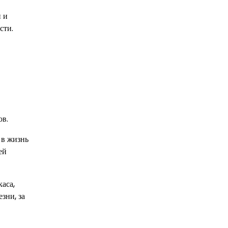
и и
сти.
ов.
 в жизнь
ей
аса,
зни, за