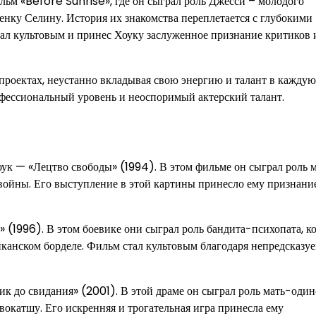
ьм «Before Sunrise», где он сыграл роль Джесси – молодого
нку Селину. История их знакомства переплетается с глубокими
л культовым и принес Хоуку заслуженное признание критиков 
проектах, неустанно вкладывая свою энергию и талант в каждую
фессиональный уровень и неоспоримый актерский талант.
оук — «Лецтво свободы» (1994). В этом фильме он сыграл роль 
 войны. Его выступление в этой картины принесло ему признани
» (1996). В этом боевике они сыграл роль бандита-психопата, к
иканском борделе. Фильм стал культовым благодаря непредсказу
ик до свидания» (2001). В этой драме он сыграл роль мать-один
двокатшу. Его искренняя и трогательная игра принесла ему