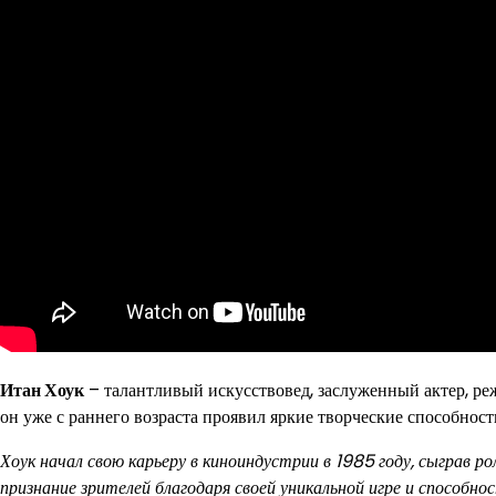
Итан Хоук
– талантливый искусствовед, заслуженный актер, ре
он уже с раннего возраста проявил яркие творческие способност
Хоук начал свою карьеру в киноиндустрии в 1985 году, сыграв 
признание зрителей благодаря своей уникальной игре и способно