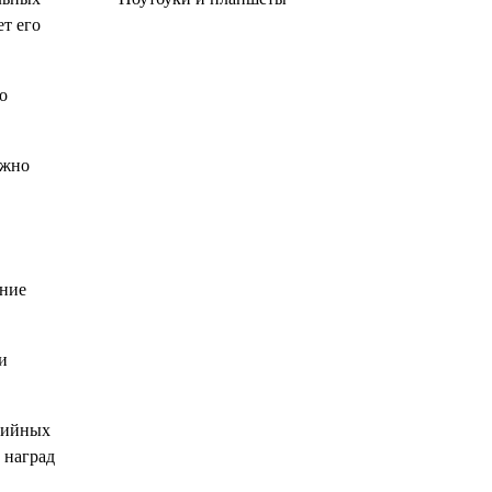
ет его
о
ожно
иние
и
едийных
 наград