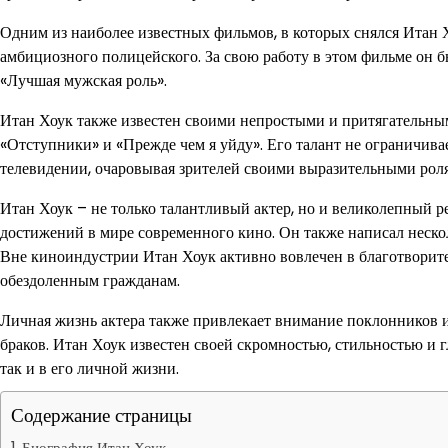
Одним из наиболее известных фильмов, в которых снялся Итан Х
амбициозного полицейского. За свою работу в этом фильме о
«Лучшая мужская роль».
Итан Хоук также известен своими непростыми и притягательными
«Отступники» и «Прежде чем я уйду». Его талант не ограничива
телевидении, очаровывая зрителей своими выразительными роля
Итан Хоук – не только талантливый актер, но и великолепный р
достижений в мире современного кино. Он также написал неско
Вне киноиндустрии Итан Хоук активно вовлечен в благотворит
обездоленным гражданам.
Личная жизнь актера также привлекает внимание поклонников и 
браков. Итан Хоук известен своей скромностью, стильностью и г
так и в его личной жизни.
Содержание страницы
Биография Итан Хоук