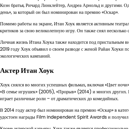
Коэн братья, Ричард Линклейтер, Андреа Арнольд и другими. О
день», за который он был номинирован на премию «Оскар».
Помимо работы на экране, Итан Хоук является активным театрал
критиков за свою великолепную игру. Он также снял несколько 
Личная жизнь Итана Хоука также находится под пристальным в
2019 году Хоук объявил о своем разводе с женой Райан Хоуки по
экологических кампаний.
Актер Итан Хоук
Хоук снялся во многих успешных фильмах, включая «Цвет ночи
«В семье игрушек» (2005), «Прорыв» (2014) и многих других. 
играет различные роли – от драматических до комедийных.
В 2014 году актер был номинирован на премию «Оскар» в катег
удостоен награды Film Independent Spirit Awards и получил 
Кроме актерской карьеры, Хоук также является профессиональн