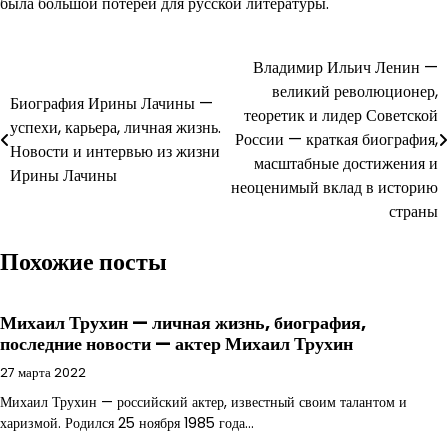
была большой потерей для русской литературы.
Навигация
Владимир Ильич Ленин —
великий революционер,
по
Биография Ирины Лачины —
теоретик и лидер Советской
успехи, карьера, личная жизнь.
записям
России — краткая биография,
Новости и интервью из жизни
масштабные достижения и
Ирины Лачины
неоценимый вклад в историю
страны
Похожие посты
Михаил Трухин — личная жизнь, биография,
последние новости — актер Михаил Трухин
27 марта 2022
Михаил Трухин — российский актер, известный своим талантом и
харизмой. Родился 25 ноября 1985 года…