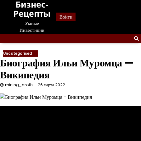
Бизнес-
Перейти
к
Рецепты
Войти
содержанию
Умные
Инвестиции
Uncategorised
Биография Ильи Муромца —
Википедия
mining_broth
26 марта 2022