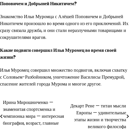
Поповичем и Добрыней Никитичем?
Знакомство Ильи Муромца с Алёшей Поповичем и Добрыней
Никитичем произошло во время одного из его приключений. Их
сразу связала дружба, и они стали неразлучными товарищами и
сокрушителями врагов.
Какие подвиги совершил Илья Муромец во время своей
жизни?
Илья Муромец совершил множество подвигов, включая схватку
с Соловьем-Разбойником, уничтожение Василисы Премудрой,
спасение жителей города Мурома и многое другое.
Навигация
Ирина Мирошниченко —
Декарт Рене — титан мысли
знаменитая спортсменка и
по
Европы — удивительные
чемпионка мира — интересная
этапы жизни и творчества
записям
биография, возраст, главные
великого философа