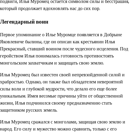
подвиги, Илья Муромец остается символом силы и бесстрашия,
который продолжает вдохновлять нас до сих пор.
Легендарный воин
Первое упоминание о Илье Муромце появляется в Добрыне
Яковлевиче былины, где он описан как крестьянин Илья
Прекрасный, ставший воином после чудесного исцеления. Под
геройством Илья понималась готовность противостоять
монгольским захватчикам и защищать свою землю.
Илья Муромец был известен своей непревзойденной силой и
храбростью. Однако, он также был обладателем невероятной
силы воли и глубокой мудрости, что делало его еще более
уникальным. Имея весомые причины уйти от общественной
жизни, Илья подчинился своему предназначению стать
защитником русских земель.
Илья Муромец сражался с монголами, защищая свою землю и
народ. Его силу и мужество можно сравнить, только с его