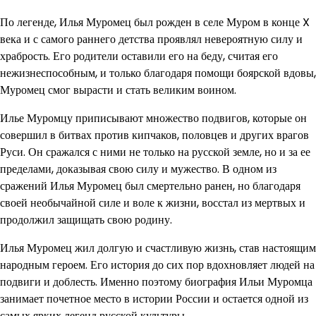
По легенде, Илья Муромец был рожден в селе Муром в конце X
века и с самого раннего детства проявлял невероятную силу и
храбрость. Его родители оставили его на беду, считая его
нежизнеспособным, и только благодаря помощи боярской вдовы,
Муромец смог вырасти и стать великим воином.
Илье Муромцу приписывают множество подвигов, которые он
совершил в битвах против кипчаков, половцев и других врагов
Руси. Он сражался с ними не только на русской земле, но и за ее
пределами, доказывая свою силу и мужество. В одном из
сражений Илья Муромец был смертельно ранен, но благодаря
своей необычайной силе и воле к жизни, восстал из мертвых и
продолжил защищать свою родину.
Илья Муромец жил долгую и счастливую жизнь, став настоящим
народным героем. Его история до сих пор вдохновляет людей на
подвиги и доблесть. Именно поэтому биография Ильи Муромца
занимает почетное место в истории России и остается одной из
самых ярких легенд русской культуры.