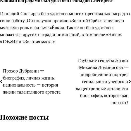
Какими наградами был удостоен Геннадий Снегирев?
Геннадий Снегирев был удостоен многих престижных наград за
свою работу. Он получил премию «Золотой Орёл» за лучшую
мужскую роль в фильме «Ёлки». Также он был удостоен
множества других наград и номинаций, в том числе «Ника»,
«ТЭФИ» и «Золотая маска».
Навигация
Глубокие секреты жизни
Михайла Ломоносова —
по
Прохор Дубравин —
подробнейший портрет
биография, личная жизнь,
записям
гениального ученого и
национальность — история
эксцентричные детали его
жизни талантливого артиста
биографии, которые вас
поразят!
Похожие посты