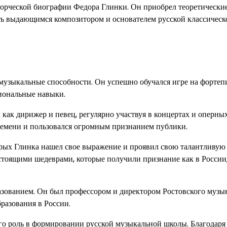
ворческой биографии Федора Глинки. Он приобрел теоретически
ть выдающимся композитором и основателем русской классическ
музыкальные способности. Он успешно обучался игре на фортеп
сиональные навыки.
как дирижер и певец, регулярно участвуя в концертах и оперны
ремени и пользовался огромным признанием публики.
орых Глинка нашел свое выражение и проявил свою талантливую
стоящими шедеврами, которые получили признание как в России, 
азованием. Он был профессором и директором Ростовского музы
разования в России.
го роль в формировании русской музыкальной школы. Благодаря