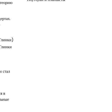
 теорию
ертах.
о
Глинки)
Глинки
и стал
я в
льные