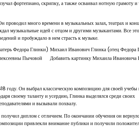
зучал фортепиано, скрипку, а также осваивал нотную грамоту и
Он проводил много времени в музыкальных залах, театрах и конц
ждал музыкальные идей с отцом и другими музыкантами. Все эт
едений и пробуждало в нем страсть к музыке.
атерь Федора Глинки)
Михаил Иванович Глинка (отец Федора 
лексеевны Пычовой
Добавить картинку Михаила Ивановича 
818 году. Он выбрал классическую композицию для своей учебы 
аря своему таланту и усердию, Глинка выделялся среди своих
еподавателями и вызывали похвалу.
 получил диплом с отличием. По окончании обучения он вернулс
 композиции привлекли внимание публики и получили положите