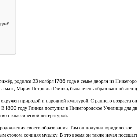
туры?
ижёр, родился 23 ноября 1786 года в семье дворян из Нижегор
, а мать, Мария Петровна Глинка, была очень образованной жен
л окружен природой и народной культурой. С раннего возраста о
. В 1800 году Глинка поступил в Нижегородское Училище для дв
тво с классической литературой.
продолжения своего образования. Там он получил юридическое
ым столом, сочиняя музыку. В это время он также начал посещат