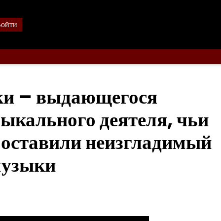
ойти
ки – выдающегося
зыкального деятеля, чьи
о оставили неизгладимый
музыки