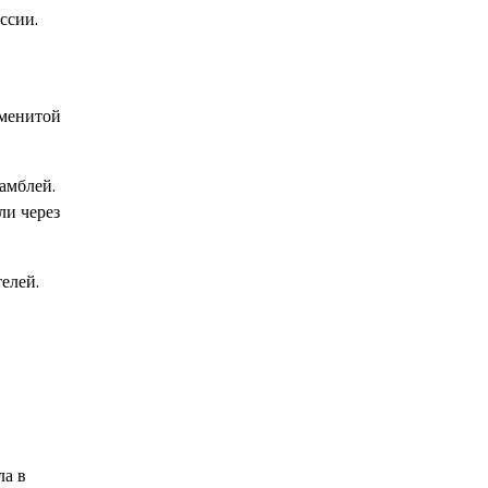
ссии.
аменитой
амблей.
ли через
елей.
ла в