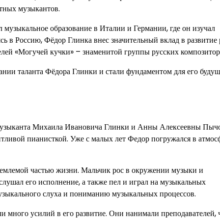
стных музыкантов.
 музыкальное образование в Италии и Германии, где он изучал
ь в Россию, Фёдор Глинка внес значительный вклад в развитие 
елей «Могучей кучки» – знаменитой группы русских композитор
нии таланта Фёдора Глинки и стали фундаментом для его буду
о музыканта Михаила Ивановича Глинки и Анны Алексеевны Пыч
нтливой пианисткой. Уже с малых лет Федор погружался в атмос
тъемлемой частью жизни. Мальчик рос в окружении музыки и
слушал его исполнение, а также пел и играл на музыкальных
музыкального слуха и пониманию музыкальных процессов.
и много усилий в его развитие. Они нанимали преподавателей,