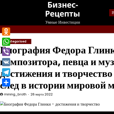
Бизнес-
Перейти
к
Рецепты
В
содержанию
Умные Инвестиции
Odnoklassniki
Uncategorised
Биография Федора Глин
WhatsApp
композитора, певца и му
Viber
достижения и творчеств
VK
Telegram
след в истории мировой 
Отправить
mining_broth
26 марта 2022