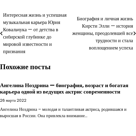
Навигация
Интересная жизнь и успешная
Биография и личная жизнь
музыкальная карьера Юрия
по
Кирсти Элли — история
Ковальчука — от детства в
женщины, преодолевшей все
записям
сибирской глубинке до
трудности и стала
мировой известности и
воплощением успеха
признания
Похожие посты
Ангелина Ноздрина — биография, возраст и богатая
карьера одной из ведущих актрис современности
26 марта 2022
Ангелина Ноздрина – молодая и талантливая актриса, родившаяся и
выросшая в России. Она привлекла внимание…