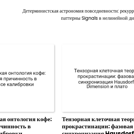
Детерминистская астрономия повседневности: рекур
паттерны Signals в нелинейной д
ая онтология кофе:
Тензорная клеточная теор
ичинность в
прокрастинации: фазовая
либровки
синхронизация Hausdorf