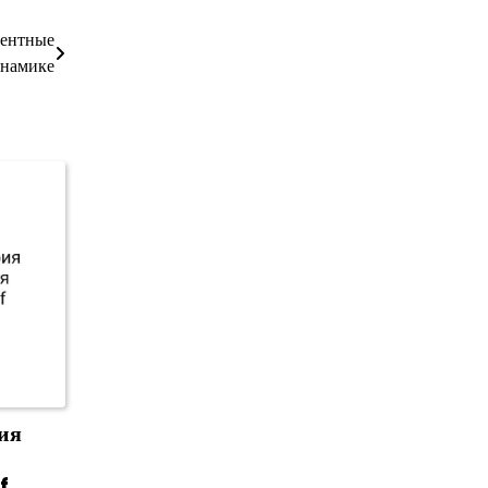
рентные
инамике
ия
f