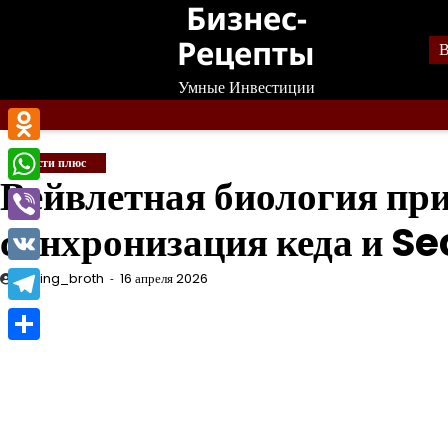
Бизнес-
Перейти
к
Рецепты
В
содержанию
Умные Инвестиции
Odnoklassniki
Новости плюс
Вейвлетная биология пр
WhatsApp
синхронизация кеда и Se
Viber
VK
mining_broth
16 апреля 2026
Telegram
Отправить