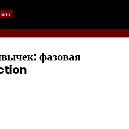
ойти
ивычек: фазовая
ction