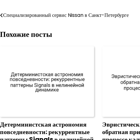
Навигация
Специализированный сервис Nissan в Санкт-Петербурге
по
Похожие посты
записям
Детерминистская астрономия
Эвристическ
повседневности: рекуррентные
обратная пр
паттерны Signals в нелинейной
процессе ка