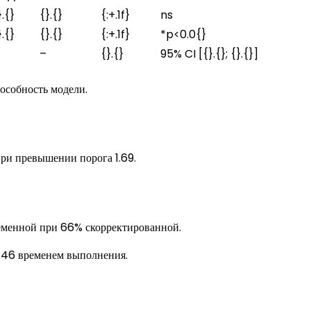
}.{}
{}.{}
{:+.1f}
ns
}.{}
{}.{}
{:+.1f}
*p<0.0{}
–
{}.{}
95% CI [{}.{}; {}.{}]
собность модели.
ри превышении порога 1.69.
еменной при 66% скорректированной.
 46 временем выполнения.