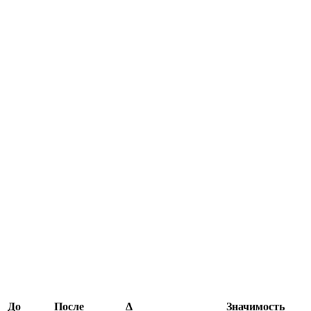
До
После
Δ
Значимость