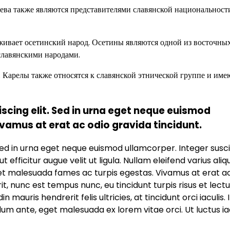
уева также являются представителями славянской национальност
оживает осетинский народ. Осетины являются одной из восточны
славянскими народами.
д. Карелы также относятся к славянской этнической группе и им
scing elit. Sed in urna eget neque euismod
ivamus at erat ac odio gravida tincidunt.
Sed in urna eget neque euismod ullamcorper. Integer susci
fficitur augue velit ut ligula. Nullam eleifend varius aliq
 et malesuada fames ac turpis egestas. Vivamus at erat a
rit, nunc est tempus nunc, eu tincidunt turpis risus et lect
n mauris hendrerit felis ultricies, at tincidunt orci iaculis. 
lum ante, eget malesuada ex lorem vitae orci. Ut luctus ia