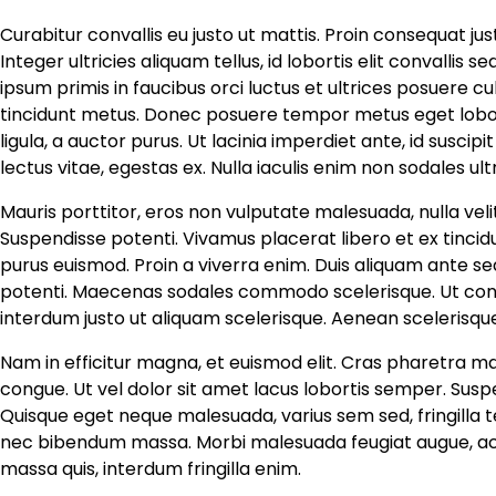
Curabitur convallis eu justo ut mattis. Proin consequat j
Integer ultricies aliquam tellus, id lobortis elit convallis 
ipsum primis in faucibus orci luctus et ultrices posuere cu
tincidunt metus. Donec posuere tempor metus eget loborti
ligula, a auctor purus. Ut lacinia imperdiet ante, id susci
lectus vitae, egestas ex. Nulla iaculis enim non sodales ult
Mauris porttitor, eros non vulputate malesuada, nulla vel
Suspendisse potenti. Vivamus placerat libero et ex tincidu
purus euismod. Proin a viverra enim. Duis aliquam ante s
potenti. Maecenas sodales commodo scelerisque. Ut conseq
interdum justo ut aliquam scelerisque. Aenean scelerisque
Nam in efficitur magna, et euismod elit. Cras pharetra 
congue. Ut vel dolor sit amet lacus lobortis semper. Susp
Quisque eget neque malesuada, varius sem sed, fringilla tell
nec bibendum massa. Morbi malesuada feugiat augue, ac p
massa quis, interdum fringilla enim.