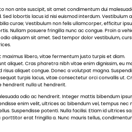
usto non ante suscipit, sit amet condimentum dui malesuad
sed. Sed lobortis lacus id nisi euismod interdum. Vestibulum 
bilia curae; Vestibulum non felis ullamcorper, efficitur ips
s. Nullam posuere fringilla nunc ac congue. Proin a vehi
pit odio aliquam sit amet. Sed tempor dolor vestibulum, cur
rices.
it maximus libero, vitae fermentum justo turpis et diam.
nt aliquet. Cras pharetra nibh vitae enim dignissim, eu ma
ed risus aliquet congue. Donec a volutpat magna. Suspend
uat turpis lacus, vitae consectetur orci convallis ut. C
 hendrerit nulla ut hendrerit.
malesuada odio ac hendrerit. Integer mattis bibendum ips
endisse enim velit, ultrices ac bibendum vel, tempus nec 
us. Suspendisse potenti. Nulla facilisi. Etiam id ultrices sa
orttitor erat fringilla a. Nunc mauris tellus, condiment