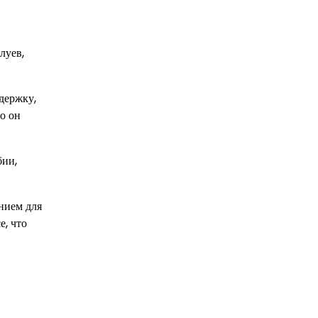
луев,
держку,
о он
бии,
нием для
е, что