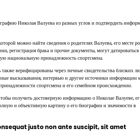
ографию Николая Валуева из разных углов и подтвердить инфор
которой можно найти сведения о родителях Валуева, его месте р
нии, регистрация брака и прочие документы, могут датироваться
ую национальную принадлежность спортсмена.
 также верифицированы через личные свидетельства близких лю
ичные высказывания, интервью и другие источники информации 
принадлежности спортсмена и его семейном происхождении.
чтобы получить достоверную информацию о Николае Валуеве, ег
олную и объективную картину о его биографии и значимости в
consequat justo non ante suscipit, sit amet