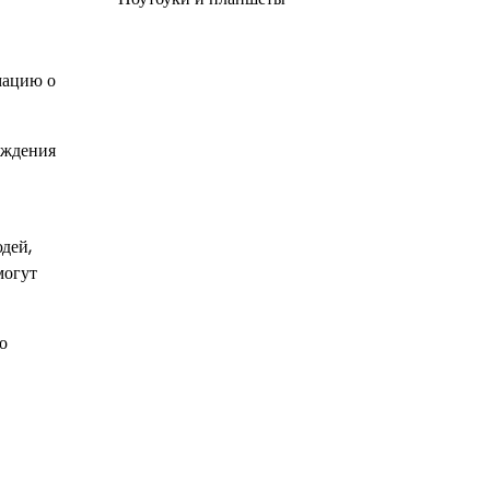
мацию о
ождения
дей,
могут
о