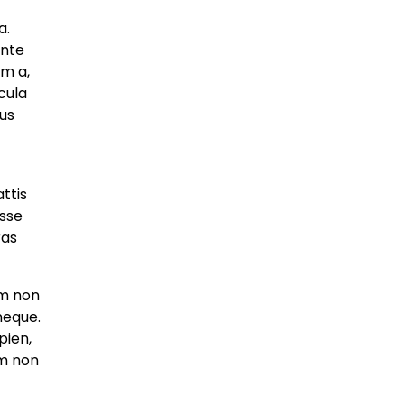
a.
ante
um a,
cula
sus
ttis
isse
ras
um non
neque.
pien,
um non