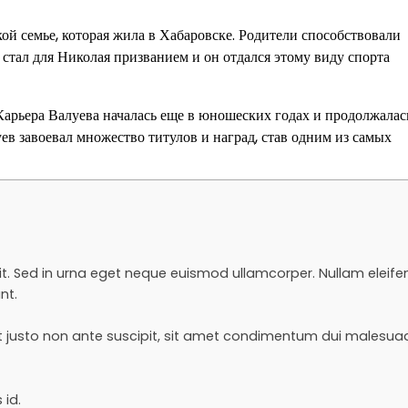
ой семье, которая жила в Хабаровске. Родители способствовали
 стал для Николая призванием и он отдался этому виду спорта
арьера Валуева началась еще в юношеских годах и продолжалас
уев завоевал множество титулов и наград, став одним из самых
it. Sed in urna eget neque euismod ullamcorper. Nullam eleife
nt.
uat justo non ante suscipit, sit amet condimentum dui malesua
 id.