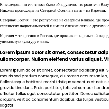
В исследовании его этноса было обнаружено, что родители Вал
Николая происходит из Северной Осетии, а мать – из Карелии.
Северная Осетия – это республика на северном Кавказе, где пр
славянских национальностей и имеют близкие связи с другими 
Карелия – это регион в России, где проживает карельский наро
уникальную культуру и язык.
Lorem ipsum dolor sit amet, consectetur adipi
ullamcorper. Nullam eleifend varius aliquet. V
Lorem ipsum dolor sit amet, consectetur adipiscing elit. 
mauris sed pretium consequat, dui massa accumsan leo, ut e
Pellentesque habitant morbi tristique senectus et netus
gravida tincidunt. Proin porttitor, felis vel semper hendre
efficitur tellus eget consectetur porttitor. Donec sollicitudi
aliquam, velit ac condimentum dapibus, dui turpis vestibu
sagittis.