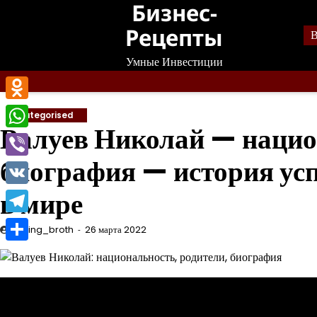
Бизнес-
Перейти
к
Рецепты
В
содержанию
Умные Инвестиции
Odnoklassniki
Uncategorised
Валуев Николай — нацио
WhatsApp
биография — история усп
Viber
в мире
VK
Telegram
mining_broth
26 марта 2022
Отправить