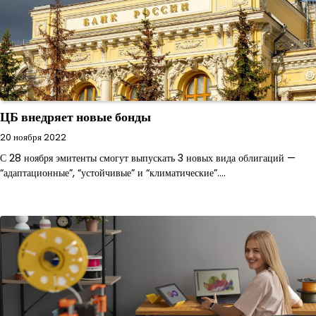
ЦБ внедряет новые бонды
20 ноября 2022
С 28 ноября эмитенты смогут выпускать 3 новых вида облигаций —
“адаптационные”, “устойчивые” и “климатические”.…