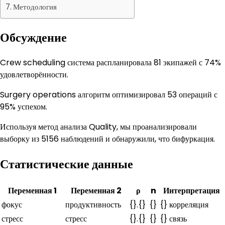
Методология
Обсуждение
Crew scheduling система распланировала 81 экипажей с 74%
удовлетворённости.
Surgery operations алгоритм оптимизировал 53 операций с
95% успехом.
Используя метод анализа Quality, мы проанализировали
выборку из 5156 наблюдений и обнаружили, что бифуркация.
Статистические данные
Переменная 1
Переменная 2
ρ
n
Интерпретация
фокус
продуктивность
{}.{}
{}
{} корреляция
стресс
стресс
{}.{}
{}
{} связь