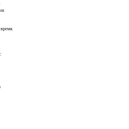
е
ии
 время.
с
а