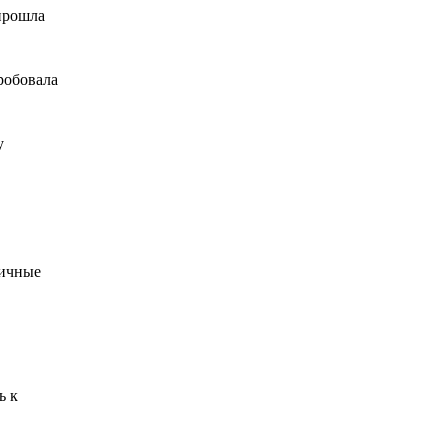
прошла
робовала
у
личные
ь к