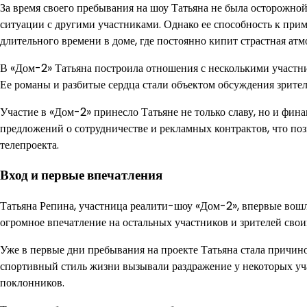
За время своего пребывания на шоу Татьяна не была осторожно
ситуации с другими участниками. Однако ее способность к пр
длительного времени в доме, где постоянно кипит страстная атм
В «Дом-2» Татьяна построила отношения с несколькими участника
Ее романы и разбитые сердца стали объектом обсуждения зрител
Участие в «Дом-2» принесло Татьяне не только славу, но и фин
предложений о сотрудничестве и рекламных контрактов, что поз
телепроекта.
Вход и первые впечатления
Татьяна Репина, участница реалити-шоу «Дом-2», впервые вошла
огромное впечатление на остальных участников и зрителей сво
Уже в первые дни пребывания на проекте Татьяна стала причин
спортивный стиль жизни вызывали раздражение у некоторых уч
поклонников.