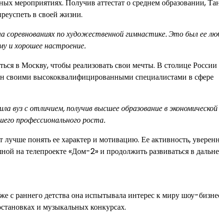
ных мероприятиях. Получив аттестат о среднем образовании, Та
преуспеть в своей жизни.
а соревнованиях по художественной гимнастике. Это был ее л
му и хорошее настроение.
ться в Москву, чтобы реализовать свои мечты. В столице России
тен своими высококвалифицированными специалистами в сфере
а вуз с отличием, получив высшее образование в экономической 
шего профессионального роста.
 лучше понять ее характер и мотивацию. Ее активность, уверенн
шной на телепроекте «Дом-2» и продолжить развиваться в дальн
 Уже с раннего детства она испытывала интерес к миру шоу-бизне
остановках и музыкальных конкурсах.