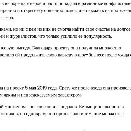
й в выборе партнеров и часто попадала в различные конфликтны
имирению и открытому общению помогли ей выжить на протяжен
осфера.
ми, но ни с кем из них не смогла найти свое счастье на долгое
ей и журналистов, что только усилило ее популярность.
ансовую выгоду. Благодаря проекту она получила множество
волило ей продолжить свою карьеру в шоу-бизнесе после ухода 
 на проект 5 мая 2019 года. Сразу же после входа она произвел
им ярким и непредсказуемым характером.
ой множества конфликтов и скандалов. Ее эмоциональность и
астников, но одновременно привлекали внимание множества