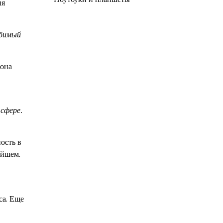
ня
юбимый
 она
сфере.
ость в
ейшем.
са. Еще