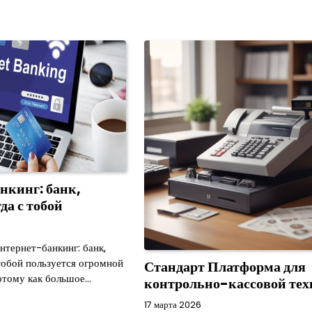
нкинг: банк,
да с тобой
интернет-банкинг: банк,
тобой пользуется огромной
Стандарт Платформа для
отому как большое…
контрольно-кассовой те
17 марта 2026