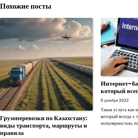
по
Похожие посты
записям
Интернет-ба
который всег
5 декабря 2022
Такая услуга как 
который всегда с 
Грузоперевозки по Казахстану:
популярностью, п
виды транспорта, маршруты и
правила