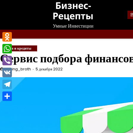
Бизнес-
Перейти
к
Рецепты
В
содержанию
Умные Инвестиции
Odnoklassniki
Банки и кредиты
Сервис подбора финансо
WhatsApp
Viber
mining_broth
5 декабря 2022
VK
Telegram
Отправить