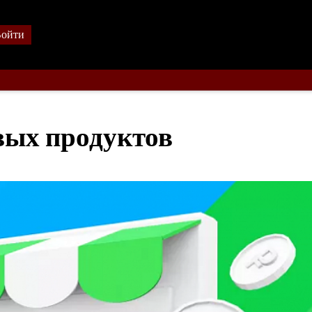
ойти
вых продуктов