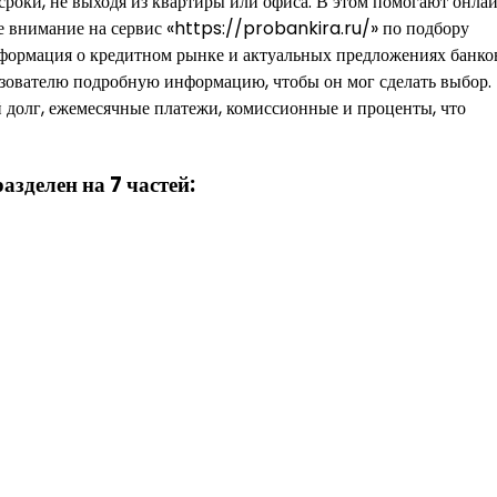
сроки, не выходя из квартиры или офиса. В этом помогают онла
е внимание на сервис «https://probankira.ru/» по подбору
нформация о кредитном рынке и актуальных предложениях банко
ьзователю подробную информацию, чтобы он мог сделать выбор.
 долг, ежемесячные платежи, комиссионные и проценты, что
азделен на 7 частей: