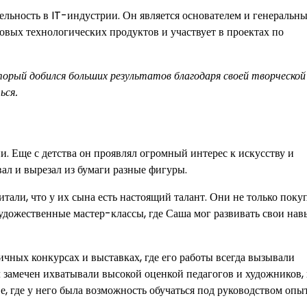
льность в IT-индустрии. Он является основателем и генеральн
овых технологических продуктов и участвует в проектах по
торый добился больших результатов благодаря своей творческой
ься.
и. Еще с детства он проявлял огромный интерес к искусству и
ал и вырезал из бумаги разные фигуры.
тали, что у их сына есть настоящий талант. Они не только поку
художественные мастер-классы, где Саша мог развивать свои нав
ичных конкурсах и выставках, где его работы всегда вызывали
л замечен ихватывали высокой оценкой педагогов и художников, 
, где у него была возможность обучаться под руководством опы