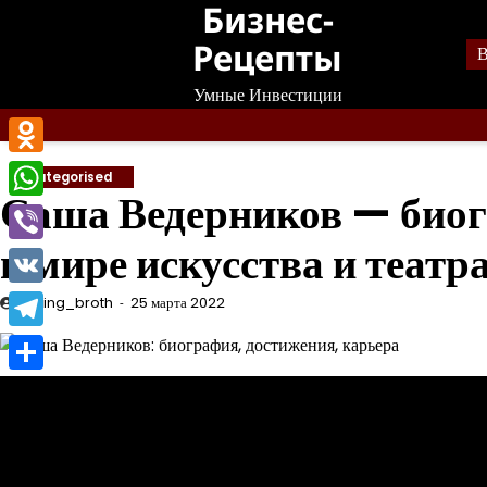
Бизнес-
Перейти
к
Рецепты
В
содержанию
Умные Инвестиции
Odnoklassniki
Uncategorised
Саша Ведерников — биог
WhatsApp
в мире искусства и театр
Viber
VK
mining_broth
25 марта 2022
Telegram
Отправить