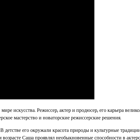
мире искусства. Режиссер, актер и продюсер, его карьера велик
ерское мастерство и новаторские режиссерские решения.
 В детстве его окружали красота природы и культурные традиции
м возрасте Саша проявлял необыкновенные способности в актер