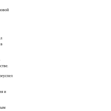
новой
ил
 в
о
стве.
реуспел
ия и
ным