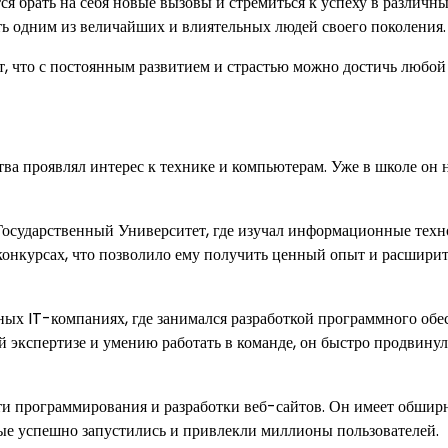
ся брать на себя новые вызовы и стремиться к успеху в различн
ать одним из величайших и влиятельных людей своего поколения.
т, что с постоянным развитием и страстью можно достичь любой
тва проявлял интерес к технике и компьютерам. Уже в школе он 
осударственный Университет, где изучал информационные техн
конкурсах, что позволило ему получить ценный опыт и расширит
ных IT-компаниях, где занимался разработкой программного обе
й экспертизе и умению работать в команде, он быстро продвинул
сти программирования и разработки веб-сайтов. Он имеет обши
ые успешно запустились и привлекли миллионы пользователей.