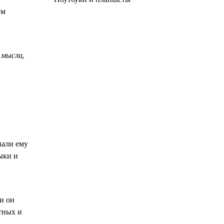
ым
 мысли,
пали ему
ыки и
и он
тных и