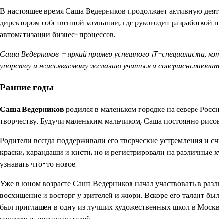
В настоящее время Саша Ведерников продолжает активную деяте
директором собственной компании, где руководит разработкой н
автоматизации бизнес-процессов.
Саша Ведерников – яркий пример успешного IT-специалиста, ко
упорству и неиссякаемому желанию учиться и совершенствоват
Ранние годы
Саша Ведерников
родился в маленьком городке на севере Росси
творчеству. Будучи маленьким мальчиком, Саша постоянно рисов
Родители всегда поддерживали его творческие устремления и счи
краски, карандаши и кисти, но и регистрировали на различные 
узнавать что-то новое.
Уже в юном возрасте Саша Ведерников начал участвовать в разл
восхищение и восторг у зрителей и жюри. Вскоре его талант бы
был приглашен в одну из лучших художественных школ в Москве
известных преподавателей.