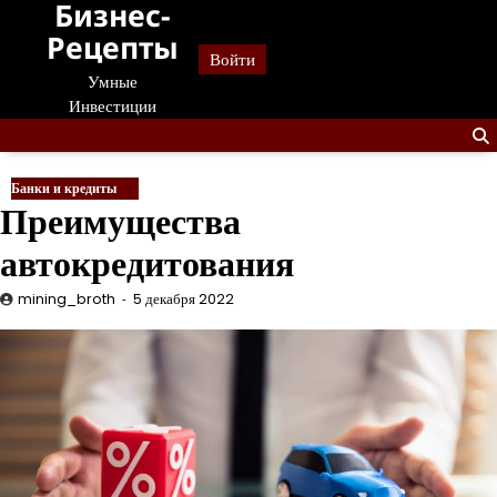
Бизнес-
Перейти
к
Рецепты
Войти
содержанию
Умные
Инвестиции
Банки и кредиты
Преимущества
автокредитования
mining_broth
5 декабря 2022