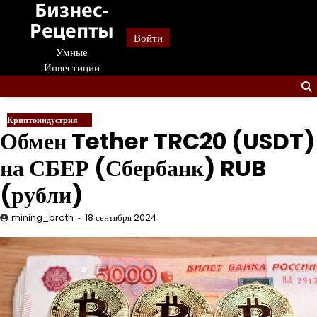
Бизнес-
Перейти
к
Рецепты
Войти
содержанию
Умные
Инвестиции
Криптоиндустрия
Обмен Tether TRC20 (USDT)
на СБЕР (Сбербанк) RUB
(рубли)
mining_broth
18 сентября 2024