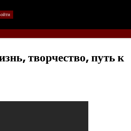
ойти
нь, творчество, путь к