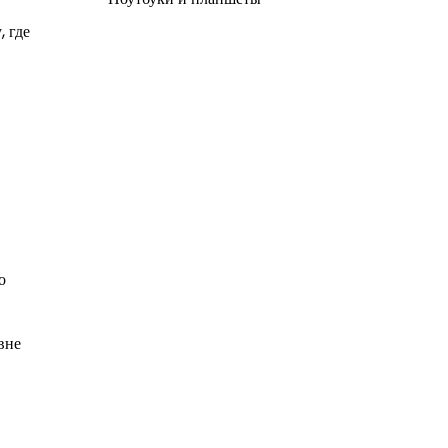
, где
о
вне