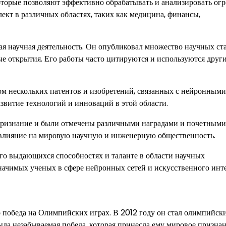
оторые позволяют эффективно обрабатывать и анализировать ог
ект в различных областях, таких как медицина, финансы,
я научная деятельность. Он опубликовал множество научных ст
ые открытия. Его работы часто цитируются и используются друг
ом нескольких патентов и изобретений, связанных с нейронными
звитие технологий и инноваций в этой области.
признание и были отмечены различными наградами и почетными
е влияние на мировую научную и инженерную общественность.
го выдающихся способностях и таланте в области научных
значимых ученых в сфере нейронных сетей и искусственного инте
 победа на Олимпийских играх. В 2012 году он стал олимпийск
ыла незабываемая победа, которая принесла ему мировое призна