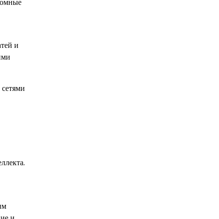
ромные
атей и
ими
 сетями
ллекта.
им
ние и