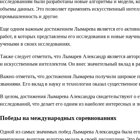
исследованиям были разработаны новые алгоритмы и модели, к
объемы данных. Это позволяет применять искусственный интелл
промышленность и другие.
Еще одним важным достижением Лымарева является его активна
работ, в которых представлены его исследования и новые научн
учеными в своих исследованиях.
Также следует отметить, что Лымарев Александр является автор
и искусственным интеллектом. Он внес значительный вклад в ра
Важно отметить, что достижения Лымарева получили широкое 
званиями. Его вклад в науку и технологии оказал существенно
В целом, достижения Лымарева Александра свидетельствуют о е
исследований, что делает его одним из наиболее интересных и 
Победы на международных соревнованиях
Одной из самых значимых побед Лымарева Александра была его
чемпионом, выиграв золотую медаль в своей дисциплине. Это б