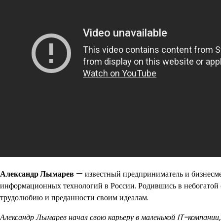
Александр Лымарев
— известный предприниматель и бизнесмен
информационных технологий в России. Родившись в небогатой се
трудолюбию и преданности своим идеалам.
Александр Лымарев начал свою карьеру в маленькой IT-компани