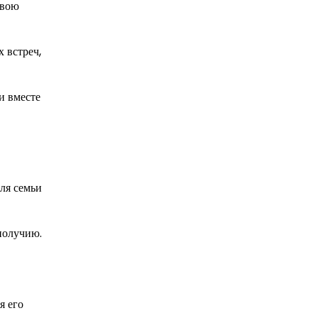
свою
 встреч,
и вместе
ля семьи
получию.
я его