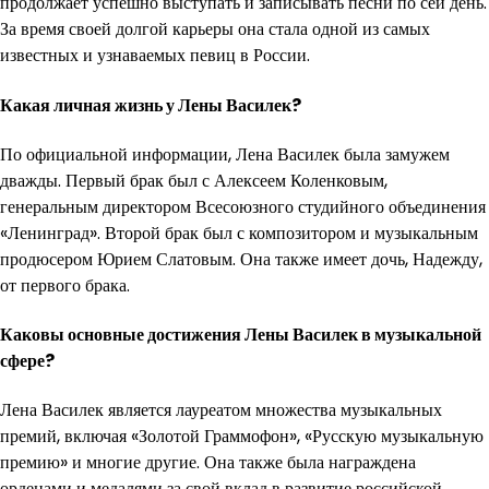
продолжает успешно выступать и записывать песни по сей день.
За время своей долгой карьеры она стала одной из самых
известных и узнаваемых певиц в России.
Какая личная жизнь у Лены Василек?
По официальной информации, Лена Василек была замужем
дважды. Первый брак был с Алексеем Коленковым,
генеральным директором Всесоюзного студийного объединения
«Ленинград». Второй брак был с композитором и музыкальным
продюсером Юрием Слатовым. Она также имеет дочь, Надежду,
от первого брака.
Каковы основные достижения Лены Василек в музыкальной
сфере?
Лена Василек является лауреатом множества музыкальных
премий, включая «Золотой Граммофон», «Русскую музыкальную
премию» и многие другие. Она также была награждена
орденами и медалями за свой вклад в развитие российской