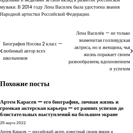
музыки. В 2014 году Лена Василек была удостоена звания
Народной артистки Российской Федерации.
Навигация
Лена Василёк — не только
знаменитая голливудская
по
Биография Носова 2 класс —
актриса, но и женщина, чья
любимый автор всех
записям
жизнь поражает своим
школьников
разнообразием, вдохновением
и успехом
Похожие посты
Артем Карасев — его биография, личная жизнь и
громкая актерская карьера — от ранних успехов до
блистательных выступлений на большом экране
25 марта 2022
Артем Карасев — российский актер, известный своим ярким и