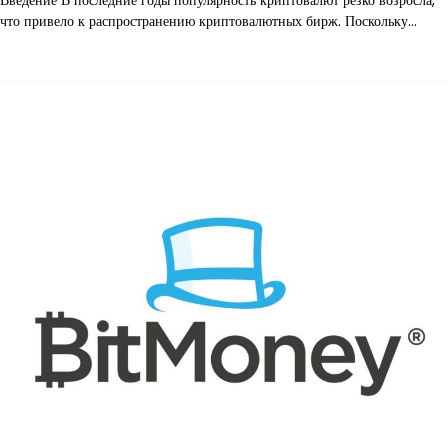
Введение В последние годы популярность криптовалют резко возросла,
что привело к распространению криптовалютных бирж. Поскольку…