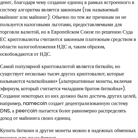
денег, благодаря чему создание единиц в рамках встроенного в
систему алгоритма является законным (так называемый
майнинг или майнинг). Обычно по тем же причинам он не
пользуется налоговыми льготами, предоставляемыми для
торговли валютой, но в Европейском Союзе по решению Суда
ЕС криптовалюты считаются законным платежным средством в
области налогообложения НДС и, таким образом,
освобождаются от НДС.
Самой популярной криптовалютой является биткойн, но
существует несколько тысяч других криптовалют, которые
называются «альткойнами» (альтернативные монеты, включая
эфириум, который считается «младшим братом биткойна»).
Создание некоторых из них должно было достичь других целей,
например, namecoin создает децентрализованную систему
DNS, а peercoin пытается более равномерно распределять
доход от майнинга своих единиц.
Купить биткоин и другие монеты можно в надежных обменных
пунктах или же на биржах.