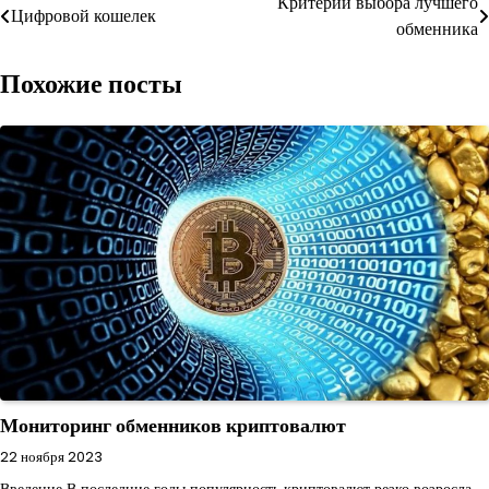
Навигация
Критерии выбора лучшего
Цифровой кошелек
обменника
по
Похожие посты
записям
Мониторинг обменников криптовалют
22 ноября 2023