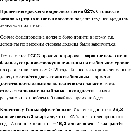
Процентные расходы выросли за год на 82%
.
Стоимость
заемных средств остается высокой
на фоне текущей кредитно-
денежной политики.
Сейчас фондирование должно было прийти в норму, т.к.
депозиты по высоким ставкам должны были закончиться.
Тем не менее TCSG продемонстрировала
хорошие показатели
баланса, сохранив совокупные активы на стабильном уровне
по сравнению с концом 2021 года. Бизнес хоть приносит меньше
денег, но
остаётся достаточно стабильным
. Нормативы
достаточности капитала выполняются с запасом
, также
отмечается
значительный запас ликвидности
, а значит
регуляторных проблем в ближайшее время не будет.
Клиентов у Тинькофф всё больше
. Их число достигло
26,3
млн человек в 3 квартале
, что на 42% показателя прошлого
года. Активных клиентов –
18,3 млн человек
. Также
растёт
популярность приложений группы
: число активных