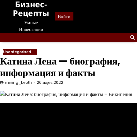
Бизнес-
Перейти
к
Рецепты
Войти
содержанию
Умные
Инвестиции
Uncategorised
Катина Лена — биография,
информация и факты
mining_broth
26 марта 2022