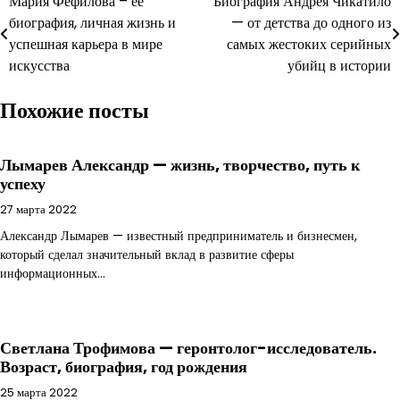
Навигация
Мария Фефилова – ее
Биография Андрея Чикатило
биография, личная жизнь и
— от детства до одного из
по
успешная карьера в мире
самых жестоких серийных
записям
искусства
убийц в истории
Похожие посты
Лымарев Александр — жизнь, творчество, путь к
успеху
27 марта 2022
Александр Лымарев — известный предприниматель и бизнесмен,
который сделал значительный вклад в развитие сферы
информационных…
Светлана Трофимова — геронтолог-исследователь.
Возраст, биография, год рождения
25 марта 2022