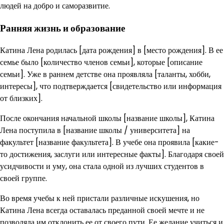
людей на добро и саморазвитие.
Ранняя жизнь и образование
Катина Лена родилась [дата рождения] в [место рождения]. В ее
семье было [количество членов семьи], которые [описание
семьи]. Уже в раннем детстве она проявляла [таланты, хобби,
интересы], что подтверждается [свидетельство или информация
от близких].
После окончания начальной школы [название школы], Катина
Лена поступила в [название школы / университета] на
факультет [название факультета]. В учебе она проявила [какие-
то достижения, заслуги или интересные факты]. Благодаря своей
усидчивости и уму, она стала одной из лучших студентов в
своей группе.
Во время учебы к ней пристали различные искушения, но
Катина Лена всегда оставалась преданной своей мечте и не
позволяла им отклонить ее от своего пути. Ее желание учиться и