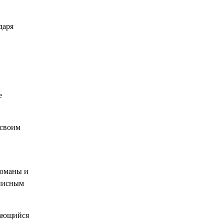
даря
е
 своим
романы и
описным
дающийся