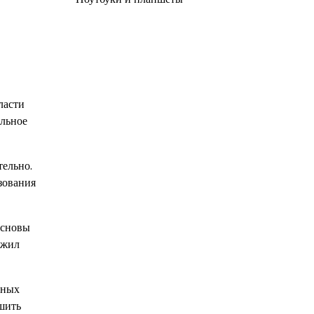
ласти
альное
тельно.
зования
основы
лжил
зных
ршить