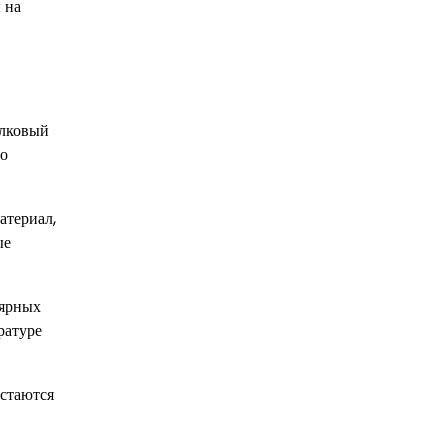
 на
олковый
го
атериал,
ые
лярных
ратуре
остаются