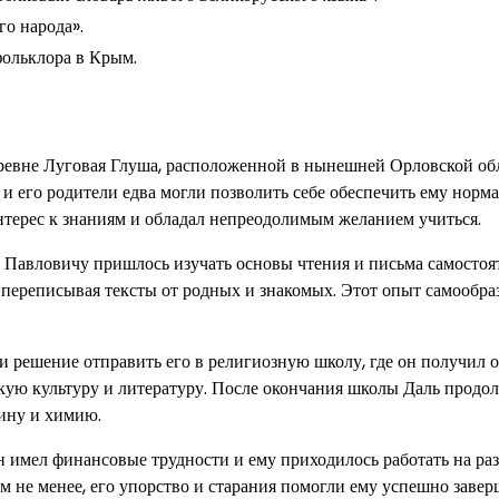
го народа».
фольклора в Крым.
еревне Луговая Глуша, расположенной в нынешней Орловской об
, и его родители едва могли позволить себе обеспечить ему норм
интерес к знаниям и обладал непреодолимым желанием учиться.
 Павловичу пришлось изучать основы чтения и письма самостоя
 переписывая тексты от родных и знакомых. Этот опыт самообра
и решение отправить его в религиозную школу, где он получил 
скую культуру и литературу. После окончания школы Даль продо
цину и химию.
н имел финансовые трудности и ему приходилось работать на ра
Тем не менее, его упорство и старания помогли ему успешно заве