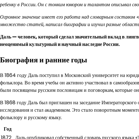
ребенку в России. Он с тонким юмором и талантом описывал св
Огромное значение имеет его работа над словарным составом «Э
множество статей, написал биографии и изучил разные области
Даль — человек, который сделал значительный вклад в лингви
неоценимый культурный и научный наследие России.
Биография и ранние годы
В 1864 году Даль поступил в Московский университет на юридич
фольклора. Во время учебы он активно участвовал в самообразо
были посвящены русским пословицам и поговоркам, которые он 
В 1868 году Даль был приглашен на заседание Императорского 
исследования и стал академиком. Это стало поворотным моментом
фольклору и русскому языку.
Год
1872
Даль опубликовал собственный словарь русского языка «