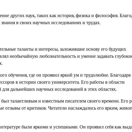
ие других наук, таких как история, физика и философия. Благо
знания в своих научных исследованиях и трудах.
тельные таланты и интересы, заложившие основу его будущих
являл необычайную любознательность и умение задавать глубоки
х.
ого обучения, где он проявил яркий ум и трудолюбие. Благодаря
соров в истории своего университета. Его работы в области
 для дальнейших научных исследований в этих областях.
н был талантливым и известным писателем своего времени. Его 
ые отзывы от критиков. Читатели наслаждались его ярким, жив
 литературе были яркими и успешными. Он проявил себя как вы