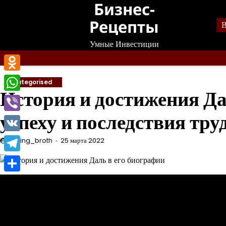
Бизнес-
Перейти
к
Рецепты
В
содержанию
Умные Инвестиции
Odnoklassniki
Uncategorised
История и достижения Да
WhatsApp
успеху и последствия тр
Viber
VK
mining_broth
25 марта 2022
Telegram
Отправить