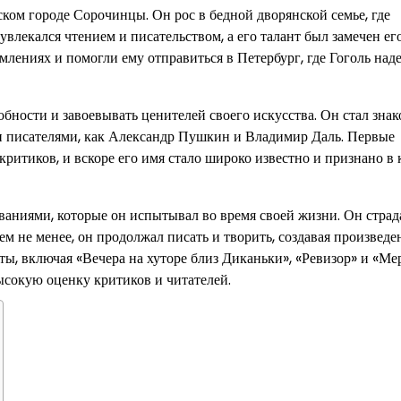
ском городе Сорочинцы. Он рос в бедной дворянской семье, где
увлекался чтением и писательством, а его талант был замечен ег
млениях и помогли ему отправиться в Петербург, где Гоголь над
обности и завоевывать ценителей своего искусства. Он стал зна
ми писателями, как Александр Пушкин и Владимир Даль. Первые
ритиков, и вскоре его имя стало широко известно и признано в 
ваниями, которые он испытывал во время своей жизни. Он страд
ем не менее, он продолжал писать и творить, создавая произведе
ты, включая «Вечера на хуторе близ Диканьки», «Ревизор» и «Ме
ысокую оценку критиков и читателей.