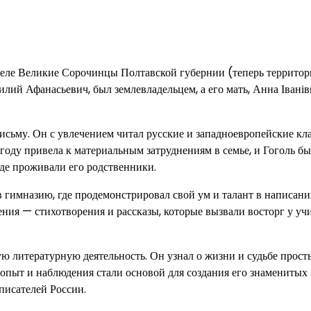
селе Великие Сорочинцы Полтавской губернии (теперь территор
илий Афанасьевич, был землевладельцем, а его мать, Анна Іванів
исьму. Он с увлечением читал русские и западноевропейские кла
 году привела к материальным затруднениям в семье, и Гоголь б
де проживали его родственники.
 гимназию, где продемонстрировал свой ум и талант в написани
ения — стихотворения и рассказы, которые вызвали восторг у уч
ю литературную деятельность. Он узнал о жизни и судьбе прост
от опыт и наблюдения стали основой для создания его знаменитых
писателей России.