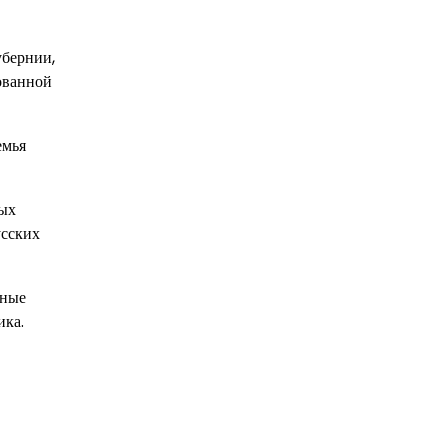
убернии,
зованной
емья
ных
усских
чные
ика.