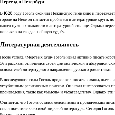
Переезд в Петербург
В 1828 году Гоголь окончил Нежинскую гимназию и переезжает 
городе на Неве он пытается пробиться в литературные круги, но 
нашел нужных знакомств в литературной столице. Однако перее
повлияло на его дальнейшую судьбу.
Литературная деятельность
После успеха «Мертвых душ» Гоголь начал активно писать коротк
Эти рассказы отличались своей фантастической и абсурдной сюж
основателей литературного направления русского романтизма.
В последующие годы Гоголь продолжил писать романы, пьесы и к
углубленным религиозным поиском. Он начал интересоваться п
произведения, такие как «Мысль» и «Бхагавадгита». Однако, эти
Считается, что Гоголь остался непонятным и прозаическим писа
стали поистине классикой мировой литературы. Сегодня Гоголь 
России, но и в мире.