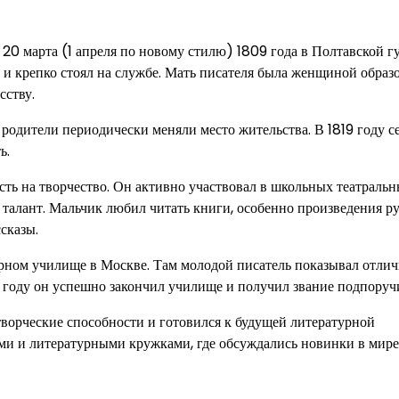
 20 марта (1 апреля по новому стилю) 1809 года в Полтавской г
й и крепко стоял на службе. Мать писателя была женщиной обра
сству.
 родители периодически меняли место жительства. В 1819 году с
ь.
ть на творчество. Он активно участвовал в школьных театраль
 талант. Мальчик любил читать книги, особенно произведения р
сказы.
ерном училище в Москве. Там молодой писатель показывал отли
8 году он успешно закончил училище и получил звание подпоруч
творческие способности и готовился к будущей литературной
ями и литературными кружками, где обсуждались новинки в мире