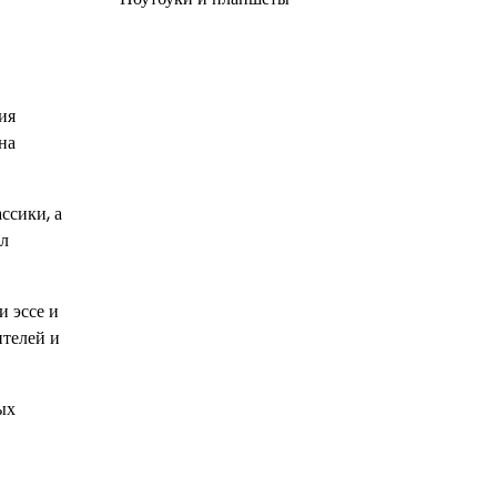
ия
на
ссики, а
ыл
и эссе и
ителей и
ых