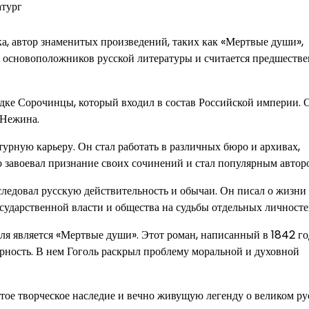
атург
а, автор знаменитых произведений, таких как «Мертвые души»,
из основоположников русской литературы и считается предшеств
одке Сорочинцы, который входил в состав Российской империи. 
 Нежина.
атурную карьеру. Он стал работать в различных бюро и архивах,
о завоевал признание своих сочинений и стал популярным автор
следовал русскую действительность и обычаи. Он писал о жизни
сударственной власти и общества на судьбы отдельных личносте
я является «Мертвые души». Этот роман, написанный в 1842 год
ярность. В нем Гоголь раскрыл проблему моральной и духовной
гатое творческое наследие и вечно живущую легенду о великом р