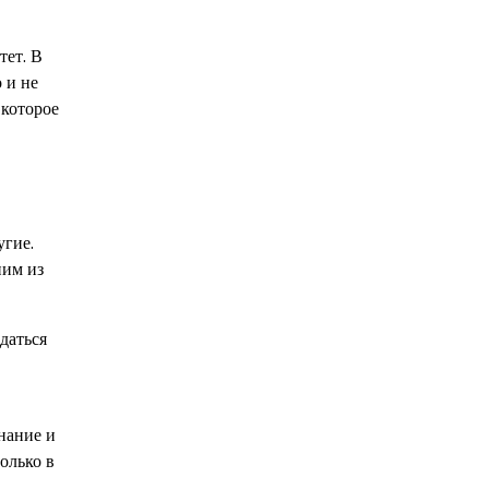
тет. В
 и не
 которое
угие.
ним из
даться
нание и
олько в