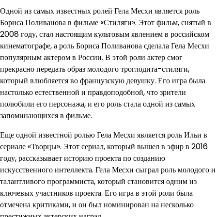
Одной из самых известных ролей Гела Месхи является роль
Бориса Поливанова в фильме «Стиляги». Этот фильм, снятый в
2008 году, стал настоящим культовым явлением в российском
кинематографе, а роль Бориса Поливанова сделала Гела Месхи
популярным актером в России. В этой роли актер смог
прекрасно передать образ молодого троглодита-стиляги,
который влюбляется во французскую девушку. Его игра была
настолько естественной и правдоподобной, что зрители
полюбили его персонажа, и его роль стала одной из самых
запоминающихся в фильме.
Еще одной известной ролью Гела Месхи является роль Ильи в
сериале «Творцы». Этот сериал, который вышел в эфир в 2016
году, рассказывает историю проекта по созданию
искусственного интеллекта. Гела Месхи сыграл роль молодого и
талантливого программиста, который становится одним из
ключевых участников проекта. Его игра в этой роли была
отмечена критиками, и он был номинирован на несколько
престижных актерских наград.