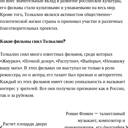
он внес значительный вклад в развитие российской культуры,
его фильмы стали культовыми и узнаваемыми на весь мир.
Кроме того, Толкалин являлся активистом общественно-
политической жизни страны и принимал участие в различных
благотворительных проектах.
Какие фильмы снял Толкалин?
Толкалин снял много известных фильмов, среди которых
«Жмурки», «Ночной дозор», «Распутин», «Выборы», «Ненавижу
вашу мать». В этих фильмах он выступал не только в роли
режиссера, но и актера, его талант был признан и авторитетен.
Каждый из этих фильмов имеет свою уникальность и вызывает
интерес у зрителей. Все они получили признание как в России,
так и за рубежом.
Навигация
Роман Фомин — талантливый
музыкант, композитор и
по
Расчет площади двери
аранжировщик, его биография,