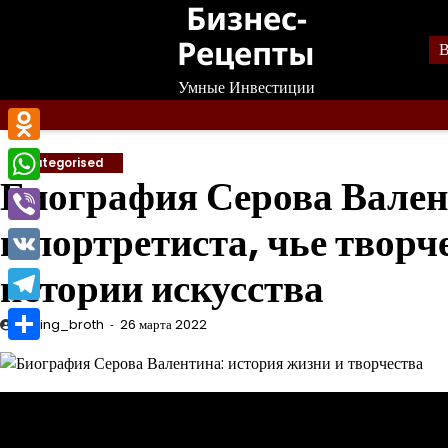
Бизнес-
Перейти
к
Рецепты
В
содержанию
Умные Инвестиции
Odnoklassniki
Uncategorised
Биография Серова Вален
WhatsApp
и портретиста, чье твор
Viber
истории искусства
VK
Telegram
mining_broth
26 марта 2022
Отправить