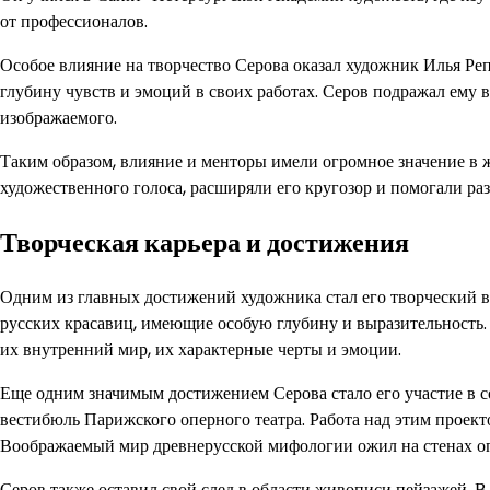
от профессионалов.
Особое влияние на творчество Серова оказал художник Илья Ре
глубину чувств и эмоций в своих работах. Серов подражал ему в
изображаемого.
Таким образом, влияние и менторы имели огромное значение в ж
художественного голоса, расширяли его кругозор и помогали раз
Творческая карьера и достижения
Одним из главных достижений художника стал его творческий в
русских красавиц, имеющие особую глубину и выразительность. 
их внутренний мир, их характерные черты и эмоции.
Еще одним значимым достижением Серова стало его участие в с
вестибюль Парижского оперного театра. Работа над этим проекто
Воображаемый мир древнерусской мифологии ожил на стенах опе
Серов также оставил свой след в области живописи пейзажей. 