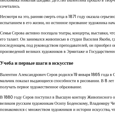
биохимика Николая Шедько. Детство Валентина прошло в творче
сочетались.
Несмотря на это, ранняя смерть отца в 1871 году оказала серье
испытанием в его жизни, но истинное призвание художника начал
Семья Серова активно посещала театры, концерты, выставки, чт
его талант. Он занимался живописью в студии Василия Якоби, г
последующем, под руководством преподавателей, он приобрел оп
произведений великих художников в Эрмитаже и Государственно
Учеба и первые шаги в искусстве
Валентин Александрович Серов родился 19 января 1865 года в С
мальчик показал выдающиеся способности в рисовании. В 8 лет
получать первое художественное образование.
В 1880 году Серов поступил в Высшую контору Живописного об
великим русским художникам Осипу Боденскому, Владимиру Че
познакомился с множеством художников и истории искусства, что