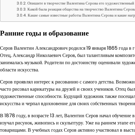
Опишите в творчестве Валентина Серова его художественный 
Какой была реакция общества на творчество Валентина Серова
Какие самые известные работы Валентина Серова и какие нагр
Ранние годы и образование
Серов Валентин Александрович родился 19 января 1865 года в г
Отец, Александр Николаевич Серов, был талантливым композито
занималась музыкой. Родители по достоинству оценивали худож
области искусства.
Серов проявлял интерес к рисованию с самого детства. Возможно
часто рисовал карикатуры на друзей и своих учеников. Отец бы
художественные способности. Будущий художник также посещал м
искусства и черпал вдохновение для своих собственных творени
В 1878 году, в возрасте 13 лет, Валентин Серов начал обучение
изучал рисунок, живопись и скульптуру. Уже на раннем этапе ег
товарищами. В учебных годах Серов активно участвовал в выст