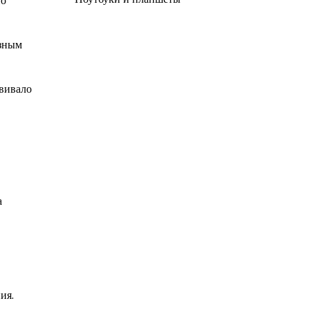
но
езным
звивало
а
ия.