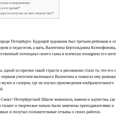
стиль и направление.
 в его время?
ады он получил за свое творчество?
ороде Петербурге. Будущий художник был третьим ребенком в се
ром и педагогом, а мать, Валентина Бертольдовна Ксенофонова,
ественный потенциал своего сына и всячески поощряли его инте
, одной из причин такой страсти к рисованию стало то, что его 
л первым учителем маленького Валентина и помогал ему развива
узеи и галереи, где он изучал произведения изобразительного
й.
 в Санкт-Петербургской Школе живописи, ваяния и зодчества, где
о талант и творческое начало были замечены преподавателями и
авках и получал положительные отзывы о своих работах.