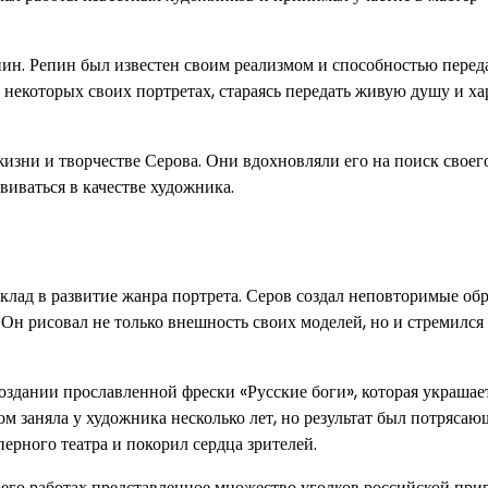
пин. Репин был известен своим реализмом и способностью перед
 некоторых своих портретах, стараясь передать живую душу и ха
изни и творчестве Серова. Они вдохновляли его на поиск своег
виваться в качестве художника.
клад в развитие жанра портрета. Серов создал неповторимые об
Он рисовал не только внешность своих моделей, но и стремился 
оздании прославленной фрески «Русские боги», которая украшае
м заняла у художника несколько лет, но результат был потрясаю
рного театра и покорил сердца зрителей.
В его работах представленное множество уголков российской пр