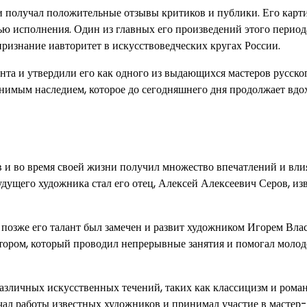
 и получал положительные отзывы критиков и публики. Его карт
ю исполнения. Один из главных его произведений этого период
признание иавторитет в искусствоведческих кругах России.
анта и утвердили его как одного из выдающихся мастеров русско
енимым наследием, которое до сегодняшнего дня продолжает вдо
 и во время своей жизни получил множество впечатлений и вли
дущего художника стал его отец, Алексей Алексеевич Серов, из
 позже его талант был замечен и развит художником Игорем Вла
ентором, который проводил непрерывные занятия и помогал моло
различных искусственных течений, таких как классицизм и роман
чал работы известных художников и принимал участие в мастер-