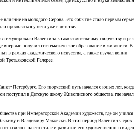
ской и интеллигентной семье, где искусство и наука великолеп
зное влияние на молодого Серова. Это событие стало первым серь
о проявляться у него уже в детстве.
о стимулировало Валентина к самостоятельному творчеству и ра
де впервые получил систематическое образование в живописи. В
ыт в рамках академического искусства, а также изучал копии
й Третьяковской Галерее.
анкт-Петербурге. Его творческий путь начался с юных лет, когд
 он поступил в Детскую школу Живописного общества, где начал
щества при Императорской Академии художеств, где он учился
быкину и Владимиру Маковски. В этот период Валентин Серов
 отразилось на его стиле и развитии его художественного виден