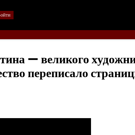
ойти
тина — великого художн
чество переписало страни