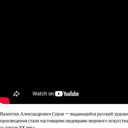
Валентин Александрович Серов — выдающийся русский художник
произведения стали настоящими шедеврами мирового искусства 
— начале XX века.