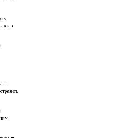
ать
рактер
о
разы
отразить
т
щим.
ироды —