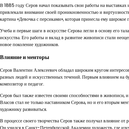
В 1885 году Серов начал показывать свои работы на выставках
привлекали внимание своей проникновенностью и виртуозность
картина «Девочка с персиками», которая принесла ему широкое 
Учеба и первые шаги в искусстве Серова легли в основу его тал
искусства. Его работы и вклад в развитие живописи стали неоц
новое поколение художников.
Влияние и менторы
Серов Валентин Алексеевич обладал широким кругом интересов
разных людей и искусственных течений. Первым влиянием на бу
композитор и педагог.
Серов был также известен своими способностями в живописи, и
Власов стал не только наставником Серова, но и его вторым м
художнику развиваться.
В процессе своего творчества Серов также получал влияние от 
Он учился в Санкт-Петербургской Академии художеств, где изу