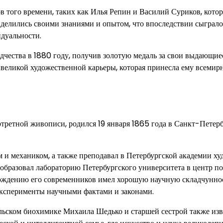
 того времени, таких как Илья Репин и Василий Суриков, кото
, делились своими знаниями и опытом, что впоследствии сыграло
дуальности.
чества в 1880 году, получив золотую медаль за свои выдающие
о великой художественной карьеры, которая принесла ему всеми
третной живописи, родился 19 января 1865 года в Санкт-Петерб
 и механиком, а также преподавал в Петербургской академии ху
образовал лабораторию Петербургского университета в центр по
ерждению его современников имел хорошую научную складчуннос
эксперименты научными фактами и законами.
льском биохимике Михаила Шедько и старшей сестрой также изв