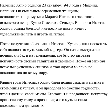
Иглесиас Хулио родился 23 сентября 1943 года в Мадриде,
Испания. Он был сыном беременной женщины,
исполнительницы музыки Марией Иненес и известного
испанского певца Хулио Иглесиаса Сеньора. В юности Иглесиас
Хулио проявил большой интерес к музыке и начал с
удовольствием петь и играть на гитаре.
После получения образования Иглесиас Хулио решил посвятить
себя полностью музыкальной карьере. Он начал выступать в
ночных клубах и на телевидении, где быстро завоевал
популярность своими талантами и харизмой. Позже он записал
несколько успешных синглов и стал идолом миллионов
поклонников по всему миру.
Ранние годы Иглесиаса Хулио были полны страсти к музыке и
стремления к успеху, и он преодолел множество трудностей,
чтобы достичь своей мечты. Его талант и преданность искусству
принесли ему славу и признание, а его музыка стала
вдохновением для многих.