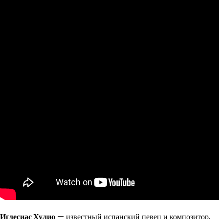
Иглесиас Хулио
— известный испанский певец и композитор,