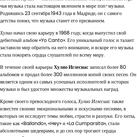
чья музыка стала настоящим явлением в мире поп-музыки.
Родившись 23 сентября 1943 года в Мадриде, он с самого
детства понял, что музыка станет его призванием.
Хулио
начал свою карьеру в 1968 году, когда выпустил свой
дебютный альбом «Yo Canto». Его уникальный голос и талант
заставили мир обратить на него внимание, и вскоре его музыка
стала покорять сердца слушателей по всему миру.
В течение своей карьеры
Хулио Иглесиас
записал более 80
альбомов и продал более 300 миллионов копий своих песен. Он
является одним из самых успешных исполнителей в истории
музыки и был удостоен множества музыкальных наград.
Кроме своего превосходного голоса,
Хулио Иглесиас
также
известен своими эмоциональными и искусными песнями, в
которых он исследует темы любви, страсти и разлуки. Его хиты,
такие как «Bailando», «Hey» и «La Cumparsita», стали
абсолютными шедеврами, и до сих пор трогают сердца