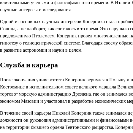
влиятельными учеными и философами того времени. В Италии К
научные интересы и исследования.
Одной из основных научных интересов Коперника стала проблем
Солнца, а не наоборот, как считалось в то время. Это нарушал
предложенную Птолемеем. Коперник провел многочисленные на
гипотезу о гелиоцентрической системе. Благодаря своему образ
в развитие астрономии и науки в целом.
Служба и карьера
После окончания университета Коперник вернулся в Польшу и н
Костромице в исполнительном совете великого маршала Велико
торгово-морскую администрацию Дрездена, где он занимался во
экономом Мазовии и участвовал в разработке экономических ме
В течение своей карьеры Николай Коперник также занимался ц
должности он руководил административными и финансовыми во
на территории бывшего ордена Тевтонского рыцарства. Коперн