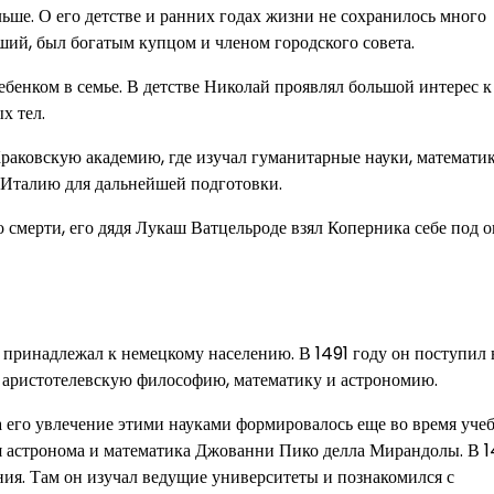
ьше. О его детстве и ранних годах жизни не сохранилось много
ший, был богатым купцом и членом городского совета.
ебенком в семье. В детстве Николай проявлял большой интерес к
х тел.
Краковскую академию, где изучал гуманитарные науки, математи
в Италию для дальнейшей подготовки.
о смерти, его дядя Лукаш Ватцельроде взял Коперника себе под о
 принадлежал к немецкому населению. В 1491 году он поступил 
я аристотелевскую философию, математику и астрономию.
а его увлечение этими науками формировалось еще во время уче
я астронома и математика Джованни Пико делла Мирандолы. В 
ия. Там он изучал ведущие университеты и познакомился с