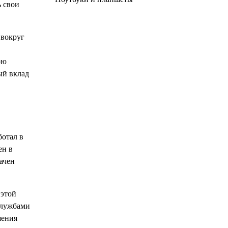
ь свои
 вокруг
ою
ый вклад
ботал в
ен в
ачен
 этой
службами
шения