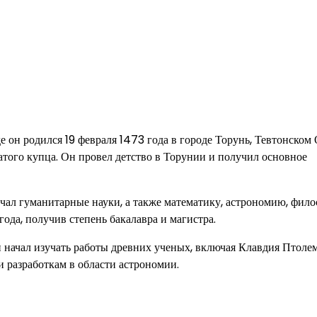
е он родился 19 февраля 1473 года в городе Торунь, Тевтонском
атого купца. Он провел детство в Торунии и получил основное
учал гуманитарные науки, а также математику, астрономию, фил
ода, получив степень бакалавра и магистра.
и начал изучать работы древних ученых, включая Клавдия Птоле
 разработкам в области астрономии.