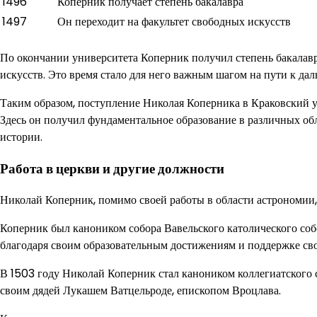
1496
Коперник получает степень бакалавра
1497
Он переходит на факультет свободных искусств
По окончании университета Коперник получил степень бакалавра
искусств. Это время стало для него важным шагом на пути к д
Таким образом, поступление Николая Коперника в Краковский у
Здесь он получил фундаментальное образование в различных обл
истории.
Работа в церкви и другие должности
Николай Коперник, помимо своей работы в области астрономии, 
Коперник был каноником собора Вавельского католического собо
благодаря своим образовательным достижениям и поддержке сво
В 1503 году Николай Коперник стал каноником коллегиатского с
своим дядей Лукашем Ватцельроде, епископом Вроцлава.