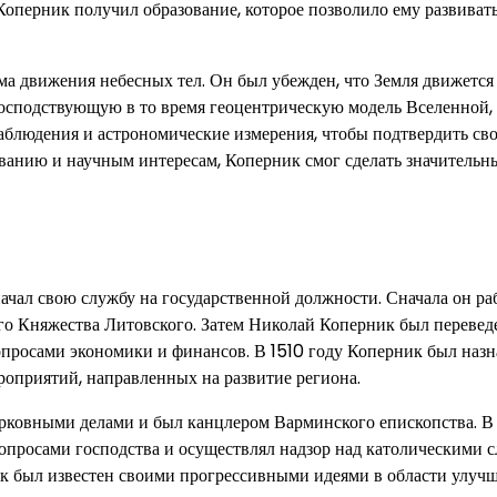
оперник получил образование, которое позволило ему развиват
а движения небесных тел. Он был убежден, что Земля движется
о господствующую в то время геоцентрическую модель Вселенной,
блюдения и астрономические измерения, чтобы подтвердить св
ованию и научным интересам, Коперник смог сделать значительн
ачал свою службу на государственной должности. Сначала он ра
го Княжества Литовского. Затем Николай Коперник был перевед
просами экономики и финансов. В 1510 году Коперник был назн
роприятий, направленных на развитие региона.
ерковными делами и был канцлером Варминского епископства. В
просами господства и осуществлял надзор над католическими 
ик был известен своими прогрессивными идеями в области улуч