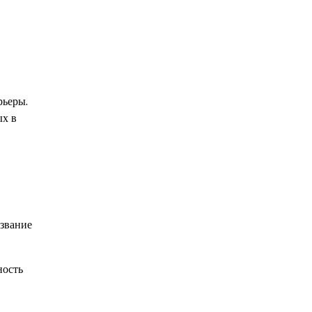
рьеры.
ых в
 звание
ность