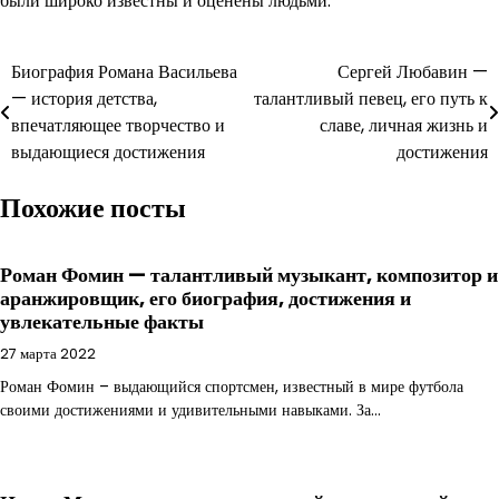
были широко известны и оценены людьми.
Навигация
Биография Романа Васильева
Сергей Любавин —
— история детства,
талантливый певец, его путь к
по
впечатляющее творчество и
славе, личная жизнь и
записям
выдающиеся достижения
достижения
Похожие посты
Роман Фомин — талантливый музыкант, композитор и
аранжировщик, его биография, достижения и
увлекательные факты
27 марта 2022
Роман Фомин – выдающийся спортсмен, известный в мире футбола
своими достижениями и удивительными навыками. За…