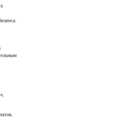
их
бизнеса.
а
тельным
»,
натов,