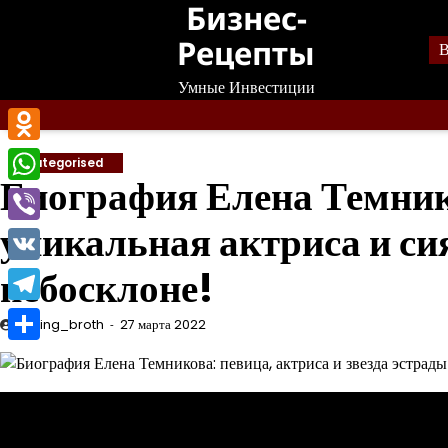
Бизнес-
Перейти
к
Рецепты
В
содержанию
Умные Инвестиции
Odnoklassniki
Uncategorised
Биография Елена Темник
WhatsApp
уникальная актриса и си
Viber
небосклоне!
VK
Telegram
mining_broth
27 марта 2022
Отправить