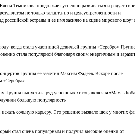
 Елена Темникова продолжает успешно развиваться и радует сво
езультатом не только таланта, но и целеустремленности и
зд российской эстрады и ее имя засияло на сцене мирового шоу-
году, когда стала участницей девичьей группы «Серебро». Групп
венно стала популярной благодаря своим энергичным и зарази
 концертов группы ее заметил Максим Фадеев. Вскоре после
м «Серебра».
ну. Группа выпустила ряд успешных хитов, включая «Мама Люба
получили большую популярность.
 начать сольную карьеру. Это решение вызвало шок у многих фа
торый стал очень популярным и получил высокие оценки от