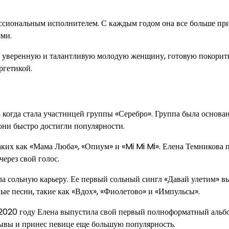
ессиональным исполнителем. С каждым годом она все больше пр
ми.
 уверенную и талантливую молодую женщину, готовую покорит
ргетикой.
 когда стала участницей группы «Серебро». Группа была основа
ни быстро достигли популярности.
ких как «Мама Люба», «Опиум» и «Mi Mi Mi». Елена Темникова 
через свой голос.
ла сольную карьеру. Ее первый сольный сингл «Давай улетим» в
ные песни, такие как «Вдох», «Фиолетово» и «Импульсы».
в 2020 году Елена выпустила свой первый полноформатный альб
ывы и принес певице еще большую популярность.