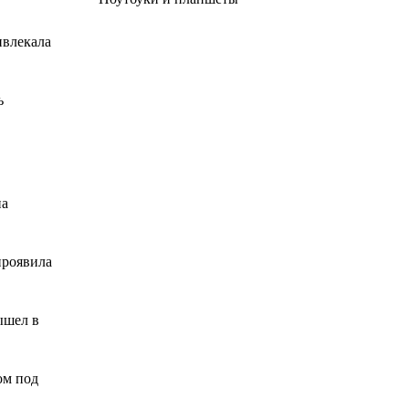
ивлекала
ь
на
проявила
ышел в
ом под