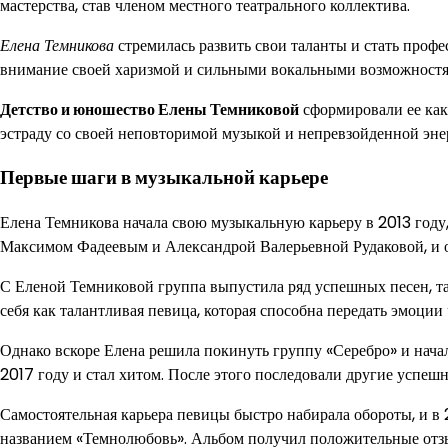
мастерства, став членом местного театрального коллектива.
Елена Темникова
стремилась развить свои таланты и стать проф
внимание своей харизмой и сильными вокальными возможностя
Детство и юношество Елены Темниковой
сформировали ее как
эстраду со своей неповторимой музыкой и непревзойденной эне
Первые шаги в музыкальной карьере
Елена Темникова начала свою музыкальную карьеру в 2013 году,
Максимом Фадеевым и Александрой Валерьевной Рудаковой, и о
С Еленой Темниковой группа выпустила ряд успешных песен, та
себя как талантливая певица, которая способна передать эмоции 
Однако вскоре Елена решила покинуть группу «Серебро» и нача
2017 году и стал хитом. После этого последовали другие успеш
Самостоятельная карьера певицы быстро набирала обороты, и 
названием «Темнолюбовь». Альбом получил положительные отз