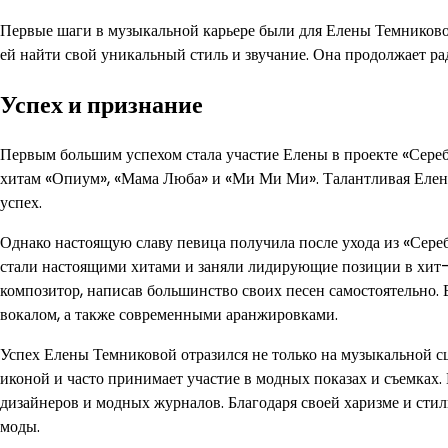
Первые шаги в музыкальной карьере были для Елены Темниково
ей найти свой уникальный стиль и звучание. Она продолжает р
Успех и признание
Первым большим успехом стала участие Елены в проекте «Серебр
хитам «Опиум», «Мама Люба» и «Ми Ми Ми». Талантливая Елена 
успех.
Однако настоящую славу певица получила после ухода из «Сереб
стали настоящими хитами и заняли лидирующие позиции в хит-па
композитор, написав большинство своих песен самостоятельно.
вокалом, а также современными аранжировками.
Успех Елены Темниковой отразился не только на музыкальной с
иконой и часто принимает участие в модных показах и съемках
дизайнеров и модных журналов. Благодаря своей харизме и сти
моды.