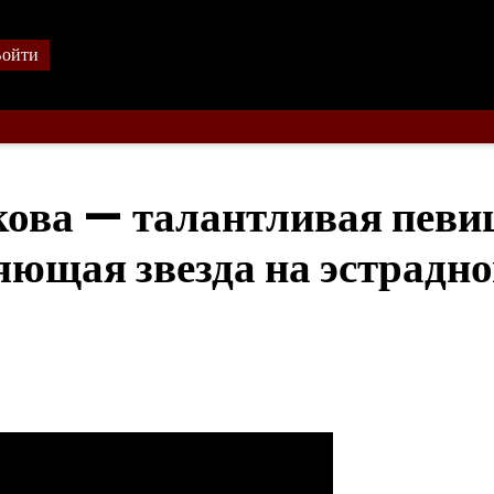
ойти
ова — талантливая певи
яющая звезда на эстрадн