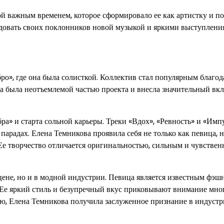
й важным временем, которое сформировало ее как артистку и п
адовать своих поклонников новой музыкой и яркими выступлени
о», где она была солисткой. Коллектив стал популярным благод
была неотъемлемой частью проекта и внесла значительный вкла
ра» и старта сольной карьеры. Треки «Вдох», «Ревность» и «Имп
радах. Елена Темникова проявила себя не только как певица, н
 Ее творчество отличается оригинальностью, сильным и чувстве
цене, но и в модной индустрии. Певица является известным фэш
. Ее яркий стиль и безупречный вкус приковывают внимание мно
лю, Елена Темникова получила заслуженное признание в индуст