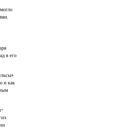
омогло
ями.
аря
д в его
ульсы»
о и как
нным
н-
гих
рии