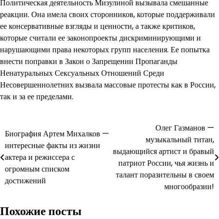
Политическая деятельность Мизулиной вызывала смешанные
реакции. Она имела своих сторонников, которые поддерживали
ее консервативные взгляды и ценности, а также критиков,
которые считали ее законопроекты дискриминирующими и
нарушающими права некоторых групп населения. Ее попытка
внести поправки в Закон о Запрещении Пропаганды
Ненатуральных Сексуальных Отношений Среди
Несовершеннолетних вызвала массовые протесты как в России,
так и за ее пределами.
Навигация
Олег Газманов —
Биография Артем Михалков —
музыкальный титан,
по
интересные факты из жизни
выдающийся артист и бравый
актера и режиссера с
записям
патриот России, чья жизнь и
огромным списком
талант поразительны в своем
достижений
многообразии!
Похожие посты