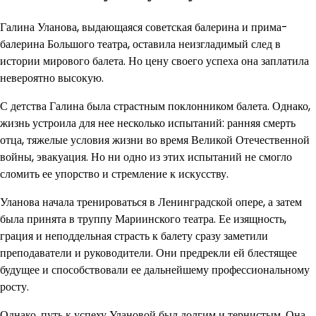
Галина Уланова, выдающаяся советская балерина и прима-
балерина Большого театра, оставила неизгладимый след в
истории мирового балета. Но цену своего успеха она заплатила
невероятно высокую.
С детства Галина была страстным поклонником балета. Однако,
жизнь устроила для нее несколько испытаний: ранняя смерть
отца, тяжелые условия жизни во время Великой Отечественной
войны, эвакуация. Но ни одно из этих испытаний не смогло
сломить ее упорство и стремление к искусству.
Уланова начала тренироваться в Ленинградской опере, а затем
была принята в труппу Мариинского театра. Ее изящность,
грация и неподдельная страсть к балету сразу заметили
преподаватели и руководители. Они предрекли ей блестящее
будущее и способствовали ее дальнейшему профессиональному
росту.
Однако, путь к успеху Улановой был долгим и тернистым. Она