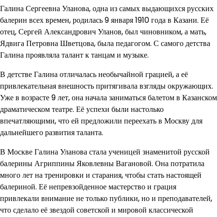
Галина Сергеевна Уланова, одна из самых выдающихся русских
балерин всех времен, родилась 9 января 1910 года в Казани. Её
отец, Сергей Александрович Уланов, был чиновником, а мать,
Ядвига Петровна Шветцова, была педагогом. С самого детства
Галина проявляла талант к танцам и музыке.
В детстве Галина отличалась необычайной грацией, а её
привлекательная внешность притягивала взгляды окружающих.
Уже в возрасте 9 лет, она начала заниматься балетом в Казанском
драматическом театре. Её успехи были настолько
впечатляющими, что ей предложили переехать в Москву для
дальнейшего развития таланта.
В Москве Галина Уланова стала ученицей знаменитой русской
балерины Агриппины Яковлевны Вагановой. Она потратила
много лет на тренировки и старания, чтобы стать настоящей
балериной. Её непревзойденное мастерство и грация
привлекали внимание не только публики, но и преподавателей,
что сделало её звездой советской и мировой классической