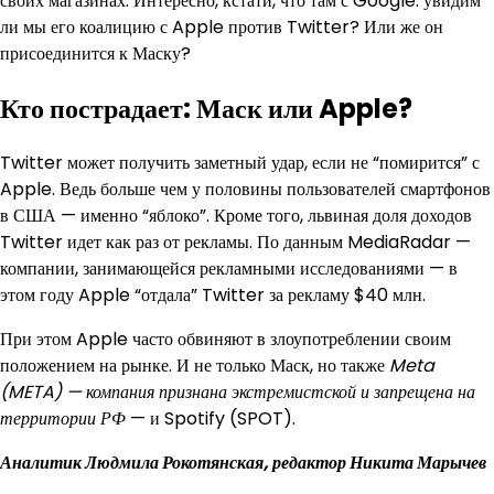
своих магазинах. Интересно, кстати, что там с Google: увидим
ли мы его коалицию с Apple против Twitter? Или же он
присоединится к Маску?
Кто пострадает: Маск или Apple?
Twitter может получить заметный удар, если не “помирится” с
Apple. Ведь больше чем у половины пользователей смартфонов
в США — именно “яблоко”. Кроме того, львиная доля доходов
Twitter идет как раз от рекламы. По данным MediaRadar —
компании, занимающейся рекламными исследованиями — в
этом году Apple “отдала” Twitter за рекламу $40 млн.
При этом Apple часто обвиняют в злоупотреблении своим
положением на рынке. И не только Маск, но также
Meta
(META) — компания признана экстремистской и запрещена на
территории РФ
— и Spotify (SPOT).
Аналитик Людмила Рокотянская, редактор Никита Марычев