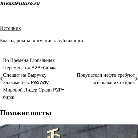
InvestFuture.ru
Источник
Благодарим за внимание к публикации
Навигация
Во Времена Глобальных
Перемен, эта P2P-биржа
по
Спешит на Выручку:
Покупатели нефти требуют
записям
Знакомьтесь, Pexpay,
всё больших скидок
Мировой Лидер Среди P2P-
бирж
Похожие посты