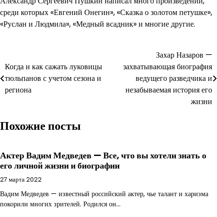
Александр Сергеевич Пушкин написал много произведений,
среди которых «Евгений Онегин», «Сказка о золотом петушке»,
«Руслан и Людмила», «Медный всадник» и многие другие.
Навигация
Захар Назаров —
Когда и как сажать луковицы
захватывающая биография
по
тюльпанов с учетом сезона и
ведущего разведчика и
записям
региона
незабываемая история его
жизни
Похожие посты
Актер Вадим Медведев — Все, что вы хотели знать о
его личной жизни и биографии
27 марта 2022
Вадим Медведев — известный российский актер, чье талант и харизма
покорили многих зрителей. Родился он…