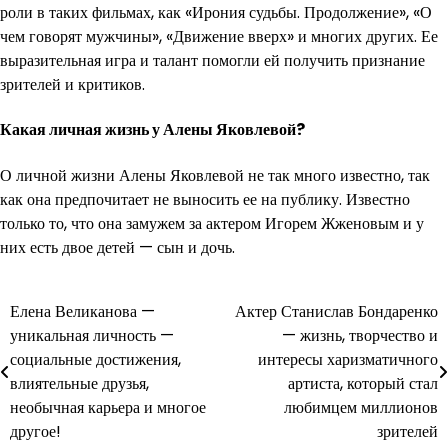
роли в таких фильмах, как «Ирония судьбы. Продолжение», «О
чем говорят мужчины», «Движение вверх» и многих других. Ее
выразительная игра и талант помогли ей получить признание
зрителей и критиков.
Какая личная жизнь у Алены Яковлевой?
О личной жизни Алены Яковлевой не так много известно, так
как она предпочитает не выносить ее на публику. Известно
только то, что она замужем за актером Игорем Жженовым и у
них есть двое детей — сын и дочь.
Навигация
Елена Великанова —
Актер Станислав Бондаренко
уникальная личность —
— жизнь, творчество и
по
социальные достижения,
интересы харизматичного
записям
влиятельные друзья,
артиста, который стал
необычная карьера и многое
любимцем миллионов
другое!
зрителей