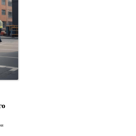
го
ри