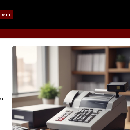
ойти
из