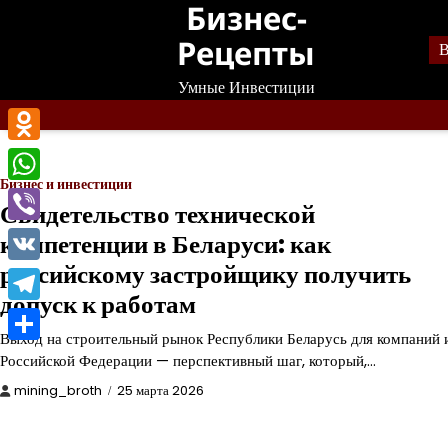
Бизнес-
Перейти
к
Рецепты
В
содержанию
Умные Инвестиции
Odnoklassniki
Бизнес и инвестиции
WhatsApp
Свидетельство технической
Viber
компетенции в Беларуси: как
российскому застройщику получить
VK
допуск к работам
Telegram
Выход на строительный рынок Республики Беларусь для компаний 
Отправить
Российской Федерации — перспективный шаг, который,…
mining_broth
25 марта 2026